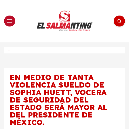
S
a
l
t
a
r
a
l
c
o
El Salmantino - medios/noticias/editorial
n
t
e
Inicio
n
i
d
o
EN MEDIO DE TANTA
VIOLENCIA SUELDO DE
SOPHIA HUETT, VOCERA
DE SEGURIDAD DEL
ESTADO SERÁ MAYOR AL
DEL PRESIDENTE DE
MÉXICO.