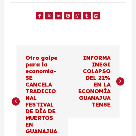
N
Otro golpe
INFORMA
a
para la
INEGI
economía-
COLAPSO
SE
DEL 22%
v
CANCELA
EN LA
TRADICIO
ECONOMÍA
e
NAL
GUANAJUA
FESTIVAL
TENSE
g
DE DÍA DE
MUERTOS
a
EN
GUANAJUA