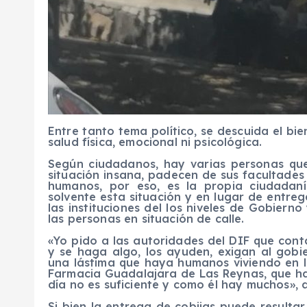
Entre tanto tema político, se descuida el bie
salud física, emocional ni psicológica.
Según ciudadanos, hay varias personas que
situación insana, padecen de sus facultades
humanos, por eso, es la propia ciudadan
solvente esta situación y en lugar de entreg
las instituciones del los niveles de Gobiern
las personas en situación de calle.
«Yo pido a las autoridades del DIF que con
y se haga algo, los ayuden, exigan al gobie
una lástima que haya humanos viviendo en l
Farmacia Guadalajara de Las Reynas, que ha
día no es suficiente y como él hay muchos», 
Si bien la entrega de cobijas puede result