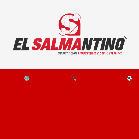
El Salmantino - medios/noticias/editorial
NAL
EL MUNDO
EDITORIALES
D