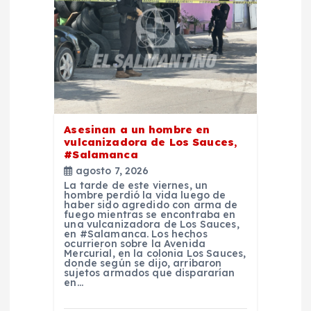
n
d
e
e
Asesinan a un hombre en
n
vulcanizadora de Los Sauces,
#Salamanca
agosto 7, 2026
t
La tarde de este viernes, un
hombre perdió la vida luego de
haber sido agredido con arma de
r
fuego mientras se encontraba en
una vulcanizadora de Los Sauces,
en #Salamanca. Los hechos
a
ocurrieron sobre la Avenida
Mercurial, en la colonia Los Sauces,
donde según se dijo, arribaron
sujetos armados que dispararían
d
en…