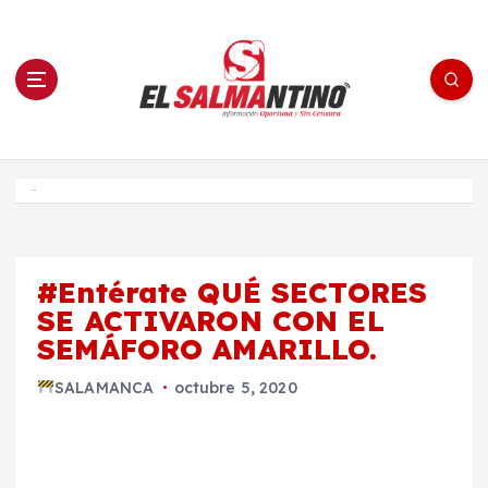
S
a
l
t
a
r
a
l
c
o
El Salmantino - medios/noticias/editorial
n
t
e
Inicio
n
i
d
o
#Entérate QUÉ SECTORES
SE ACTIVARON CON EL
SEMÁFORO AMARILLO.
SALAMANCA
octubre 5, 2020