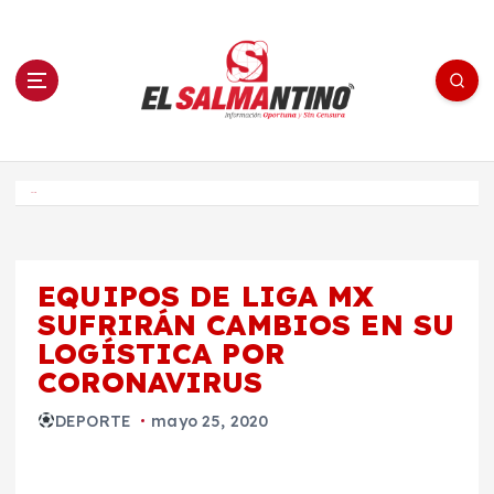
S
a
l
t
a
r
a
l
c
o
El Salmantino - medios/noticias/editorial
n
t
e
Inicio
n
i
d
o
EQUIPOS DE LIGA MX
SUFRIRÁN CAMBIOS EN SU
LOGÍSTICA POR
CORONAVIRUS
DEPORTE
mayo 25, 2020