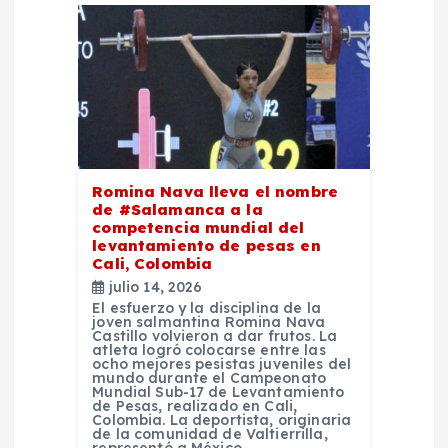
ó
n
d
e
Romina Nava lleva el nombre
e
de #Salamanca a la
competencia mundial del
levantamiento de pesas en
n
Cali, Colombia
julio 14, 2026
t
El esfuerzo y la disciplina de la
joven salmantina Romina Nava
Castillo volvieron a dar frutos. La
atleta logró colocarse entre las
r
ocho mejores pesistas juveniles del
mundo durante el Campeonato
Mundial Sub-17 de Levantamiento
a
de Pesas, realizado en Cali,
Colombia. La deportista, originaria
de la comunidad de Valtierrilla,