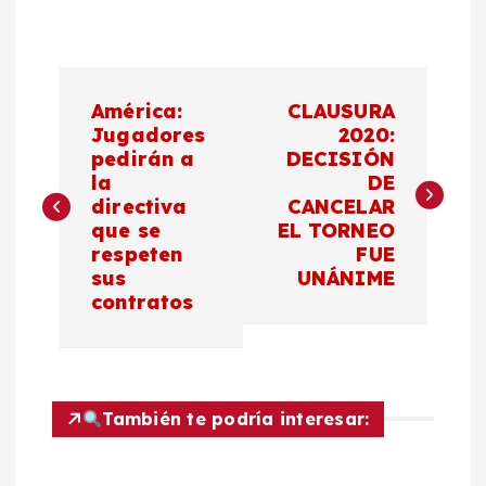
N
América:
CLAUSURA
a
Jugadores
2020:
pedirán a
DECISIÓN
la
DE
v
directiva
CANCELAR
que se
EL TORNEO
e
respeten
FUE
sus
UNÁNIME
g
contratos
a
c
También te podría interesar:
i