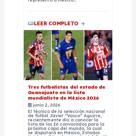
representó a México…
d
a
LEER COMPLETO
s
Tres futbolistas del estado de
Guanajuato en la lista
mundialista de México 2026
junio 2, 2026
El técnico de la selección nacional
de fútbol Javier “Vasco” Aguirre,
recientemente dio a conocer la
lista de los 26 convocados para la
próxima copa del mundo, la cual
se disputará en México, Estados