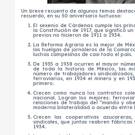
Un breve recuento de algunos temas destaca
recuerdo, en su 50 aniversario luctuoso:
El sexenio de Cárdenas cumple las prin
la Constitución de 1917, que significó 
previos no hicieron de 1911 a 1934.
La Reforma Agraria es la mejor de Méx
las huelgas de jornaleros de la Comarc
luchas campesinas de casi todo el país.
De 1935 a 1938 ocurren el mayor númer
de toda la historia de México, las m
número de trabajadores sindicalizados,
ferroviarios, en 1934 el minero y en 19
primero.
Crecen como nunca los contratos colec
nacional. Logran los mejores: ferrovia
relaciones de trabajo del “mando y obe
moderna bilateralidad o acuerdo entre l
Crecen las cooperativas azucareras,
sindicales, que juntas reabren fábricas
1934.