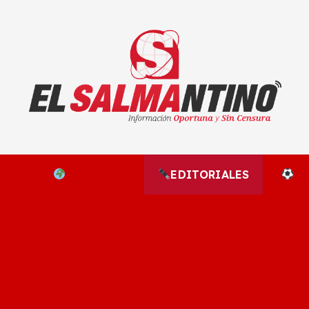
El Salmantino - medios/noticias/editorial
NAL
EL MUNDO
EDITORIALES
D