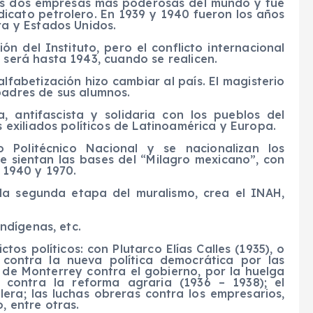
las dos empresas más poderosas del mundo y fue
dicato petrolero. En 1939 y 1940 fueron los años
ra y Estados Unidos.
ón del Instituto, pero el conflicto internacional
 será hasta 1943, cuando se realicen.
fabetización hizo cambiar al país. El magisterio
padres de sus alumnos.
ta, antifascista y solidaria con los pueblos del
s exiliados políticos de Latinoamérica y Europa.
o Politécnico Nacional y se nacionalizan los
y se sientan las bases del “Milagro mexicano”, con
 1940 y 1970.
la segunda etapa del muralismo, crea el INAH,
indígenas, etc.
tos políticos: con Plutarco Elías Calles (1935), o
contra la nueva política democrática por las
s de Monterrey contra el gobierno, por la huelga
 contra la reforma agraria (1936 – 1938); el
lera; las luchas obreras contra los empresarios,
, entre otras.