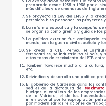
La expropiación petrolera fue contra 
preparada desde 1935 a 1938 por el sin
más difíciles y de amenazas de Inglater
Se proyecta la Ley del IMSS y la creaci
petrolero hizo posponer los proyectos y
La reforma educativa y la campaña de al
se organizó como gremio y guía de los 
La política exterior fue antiimperialis
mundo, con la guerra civil española y lo
Se crean la CFE, Pemex, el Institut
ferrocarriles; se industrializa el país, 
altas tasas de crecimiento del PIB entre
También favorece mucho a la cultura, 
etc.
Reivindica y desarrolla una política pro 
El gobierno de Cárdenas gana los conflic
sea el de la dictadura del
Maximato
huelgas; el conflicto de los empresario
de la Vidriera; el de los hacendados
internacional por la expropiación petro
por modernizar las relaciones de trabajo