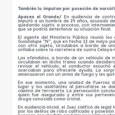
También lo imputan por posesión de narcót
Apaseo el Grande/
En audiencia de contro
imputó a un hombre de 29 años, acusado de 
quedando sujeto a proceso, con internamie
que se podría determinar su situación final.
El agente del Ministerio Público reunió l
Guadalupe “N”, que en fecha 12 de mayo pa
con otro sujeto, circulaban a bordo de un
orillaba sobre la carretera de cuota Celaya-Q
Los ofendidos, a bordo de un vehículo de mo
circulaban en dicho tramo cuando decidiero
revisar el vehículo, el conductor escuchó
acercaban para ofrecerle ayuda. La sorpr
amenazaron con un arma de fuego y les quit
En ese momento, una unidad de Fuerzas d
lugar y los asaltantes al percatarse se d
camino de terracería. La persecución conclu
quien fue asegurado y entre sus pertenenc
droga conocida como cristal.
En audiencia inicial, el Juez calificó de lega
por los delitos de robo calificado y posesió