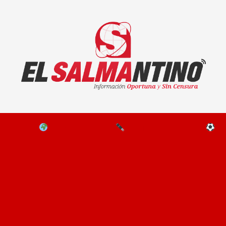
El Salmantino - medios/noticias/editorial
NAL
EL MUNDO
EDITORIALES
D