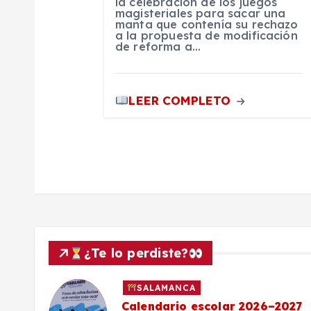
la celebración de los juegos
n
magisteriales para sacar una
manta que contenía su rechazo
a la propuesta de modificación
de reforma a…
t
r
LEER COMPLETO
a
d
a
s
¿Te lo perdiste?
SALAMANCA
Calendario escolar 2026–2027