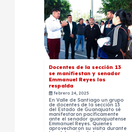
a
c
i
ó
Docentes de la sección 13
n
se manifiestan y senador
Emmanuel Reyes los
respalda
d
febrero 24, 2025
En Valle de Santiago un grupo
e
de docentes de la sección 13
del Estado de Guanajuato sé
manifestaron pacíficamente
ante el senador guanajuatense
e
Emmanuel Reyes. Quienes
aprovecharon su visita durante