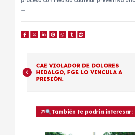
proceso con medida cautelar preventiva ofic
—
N
CAE VIOLADOR DE DOLORES
HIDALGO, FGE LO VINCULA A
a
PRISIÓN.
v
e
También te podría interesar:
g