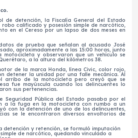
ico.
l de detención, la Fiscalía General del Estado
robo calificado y posesión simple de narcótico,
nto en el Cereso por un lapso de dos meses en
os datos de prueba que señalan al acusado José
sado, aproximadamente a las 15:00 horas, junto
a motocicleta y observaron que un vehículo se
uerétaro, a la altura del kilómetros 38.
tor de la marca Honda, línea Civic, color rojo,
n detener la unidad por una falle mecánica. Al
 el arribo de la motocicleta pero creyó que se
esa fue mayúscula cuando los delincuentes lo
aron sus pertenencias.
e Seguridad Pública del Estado pasaba por el
an a la fuga en la motocicleta con rumbo a un
yó con la detención de uno de los delincuentes,
ias se le encontraron diversos envoltorios de
l la detención y retención, se formuló imputación
n simple de narcótico, quedando vinculado a