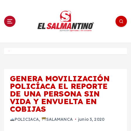
S
a
l
t
a
r
a
l
c
o
El Salmantino - medios/noticias/editorial
n
t
e
Inicio
n
i
d
o
GENERA MOVILIZACIÓN
POLICÍACA EL REPORTE
DE UNA PERSONA SIN
VIDA Y ENVUELTA EN
COBIJAS
POLICIACA
,
SALAMANCA
junio 3, 2020