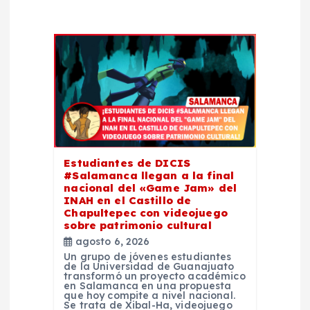
i
ó
n
d
e
e
Estudiantes de DICIS
#Salamanca llegan a la final
nacional del «Game Jam» del
n
INAH en el Castillo de
Chapultepec con videojuego
sobre patrimonio cultural
t
agosto 6, 2026
Un grupo de jóvenes estudiantes
r
de la Universidad de Guanajuato
transformó un proyecto académico
en Salamanca en una propuesta
que hoy compite a nivel nacional.
a
Se trata de Xibal-Ha, videojuego