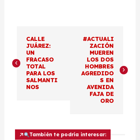
N
CALLE
#ACTUALI
a
JUÁREZ:
ZACIÓN
UN
MUEREN
FRACASO
LOS DOS
v
TOTAL
HOMBRES
PARA LOS
AGREDIDO
e
SALMANTI
S EN
NOS
AVENIDA
g
FAJA DE
ORO
a
c
También te podría interesar: