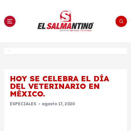
S
a
l
t
a
r
a
l
c
o
El Salmantino - medios/noticias/editorial
n
t
e
Inicio
n
i
d
o
HOY SE CELEBRA EL DÍA
DEL VETERINARIO EN
MÉXICO.
ESPECIALES
agosto 17, 2020