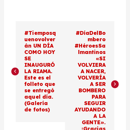
N
#Tiemposq
#DíaDelBo
a
uenovolver
mbero
án UN DÍA
#HéroesSa
COMO HOY
lmantinos
v
SE
«SI
INAUGURÓ
VOLVIERA
e
LA RIAMA.
A NACER,
Este es el
VOLVERÍA
g
folleto que
A SER
se entregó
BOMBERO
a
aquel día.
PARA
(Galería
SEGUIR
c
de fotos)
AYUDANDO
A LA
GENTE».
i
¡Gracias