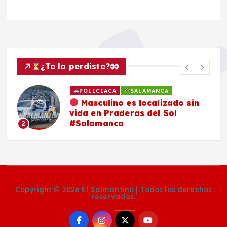
¿Te lo perdiste?
POLICIACA
SALAMANCA
Masculino es localizado sin
vida en Praderas del Sol
#Salamanca
2
Copyright © 2026 El Salmantino | Todos los derechos
reservados.