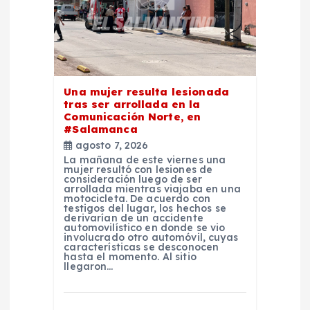
e
e
n
Una mujer resulta lesionada
t
tras ser arrollada en la
Comunicación Norte, en
#Salamanca
r
agosto 7, 2026
La mañana de este viernes una
mujer resultó con lesiones de
a
consideración luego de ser
arrollada mientras viajaba en una
motocicleta. De acuerdo con
d
testigos del lugar, los hechos se
derivarían de un accidente
automovilístico en donde se vio
involucrado otro automóvil, cuyas
a
características se desconocen
hasta el momento. Al sitio
llegaron…
s