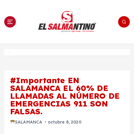
S
a
l
t
a
r
a
l
c
o
El Salmantino - medios/noticias/editorial
n
t
e
Inicio
n
i
d
o
#Importante EN
SALAMANCA EL 60% DE
LLAMADAS AL NÚMERO DE
EMERGENCIAS 911 SON
FALSAS.
SALAMANCA
octubre 8, 2020