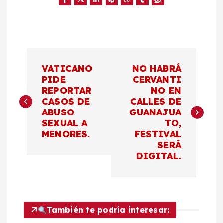
N
VATICANO
NO HABRÁ
a
PIDE
CERVANTI
REPORTAR
NO EN
CASOS DE
CALLES DE
v
ABUSO
GUANAJUA
SEXUAL A
TO,
e
MENORES.
FESTIVAL
SERÁ
g
DIGITAL.
a
c
También te podría interesar: