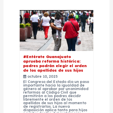
i
ó
n
d
e
#Entérate Guanajuato
aprueba reforma histórica:
e
padres podrán elegir el orden
de los apellidos de sus hijos
n
octubre 10, 2025
El Congreso del Estado dio un paso
importante hacia la igualdad de
t
género al aprobar por unanimidad
reformas al Código Civil que
permitirán a los padres decidir
r
libremente el orden de los
apellidos de sus hijos al momento
de registrarlos. La nueva
disposición aplica tanto para hijos