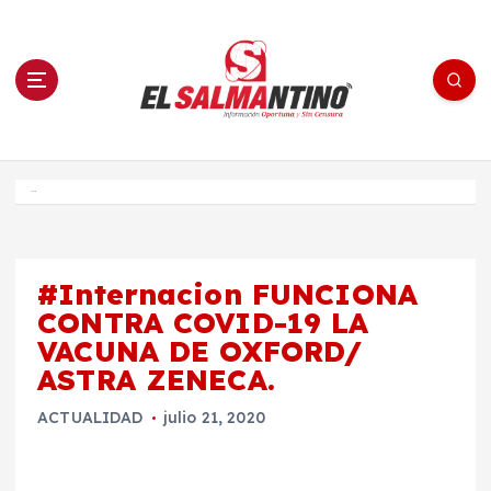
S
a
l
t
a
r
a
l
c
o
El Salmantino - medios/noticias/editorial
n
t
e
Inicio
n
i
d
o
#Internacion FUNCIONA
CONTRA COVID-19 LA
VACUNA DE OXFORD/
ASTRA ZENECA.
ACTUALIDAD
julio 21, 2020