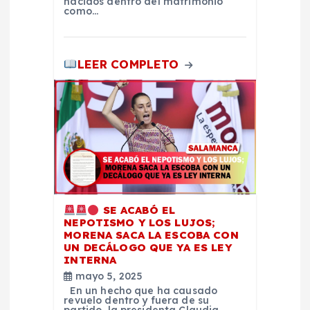
a
nacidos dentro del matrimonio
como…
d
a
LEER COMPLETO
s
SE ACABÓ EL
NEPOTISMO Y LOS LUJOS;
MORENA SACA LA ESCOBA CON
UN DECÁLOGO QUE YA ES LEY
INTERNA
mayo 5, 2025
En un hecho que ha causado
revuelo dentro y fuera de su