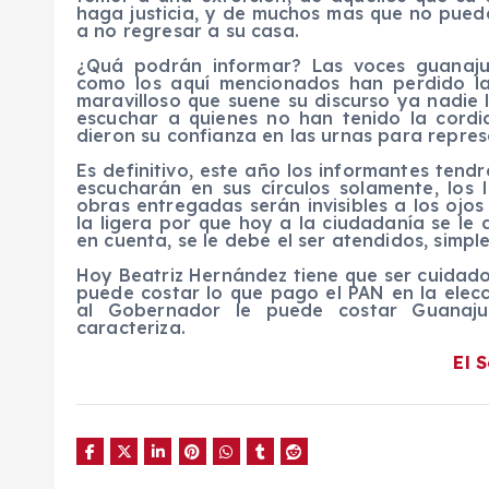
haga justicia, y de muchos mas que no pued
a no regresar a su casa.
¿Quá podrán informar? Las voces guanajua
como los aquí mencionados han perdido la 
maravilloso que suene su discurso ya nadie 
escuchar a quienes no han tenido la cordi
dieron su confianza en las urnas para repres
Es definitivo, este año los informantes tendr
escucharán en sus círculos solamente, los
obras entregadas serán invisibles a los ojo
la ligera por que hoy a la ciudadanía se le
en cuenta, se le debe el ser atendidos, simpl
Hoy Beatriz Hernández tiene que ser cuidados
puede costar lo que pago el PAN en la elec
al Gobernador le puede costar Guanaju
caracteriza.
El 