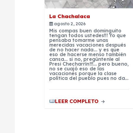
ó
La Chachalaca
agosto 2, 2026
n
Mis compas buen dominguito
tengan todos ustedes!!! Yo que
pensaba tomarme unas
d
merecidas vacaciones después
de no hacer nada… y es que
eso de hacerse menso también
cansa… si no, pregúntenle al
e
Presi Checharrín!!!… pero bueno,
no se cuajó eso de las
vacaciones porque la clase
e
política del pueblo pues no da…
n
LEER COMPLETO
t
r