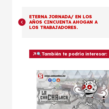
N
ETERNA JORNADA/ EN LOS
AÑOS CINCUENTA AHOGAN A
a
LOS TRABAJADORES.
v
e
También te podría interesar:
g
a
c
i