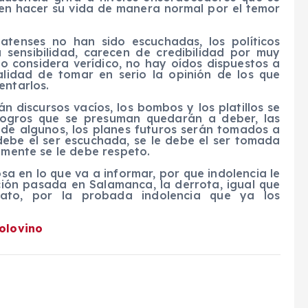
en hacer su vida de manera normal por el temor
tenses no han sido escuchadas, los políticos
sensibilidad, carecen de credibilidad por muy
lo considera verídico, no hay oídos dispuestos a
alidad de tomar en serio la opinión de los que
entarlos.
án discursos vacíos, los bombos y los platillos se
 logros que se presuman quedarán a deber, las
s de algunos, los planes futuros serán tomados a
 debe el ser escuchada, se le debe el ser tomada
emente se le debe respeto.
a en lo que va a informar, por que indolencia le
ción pasada en Salamanca, la derrota, igual que
ato, por la probada indolencia que ya los
Solovino