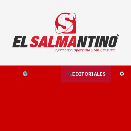
El Salmantino - medios/noticias/editorial
NAL
EL MUNDO
EDITORIALES
D