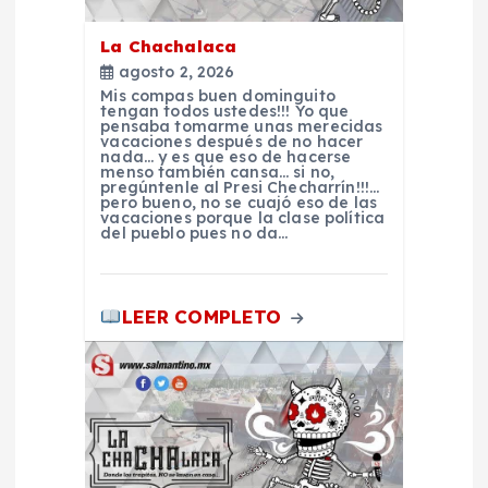
e
La Chachalaca
e
agosto 2, 2026
Mis compas buen dominguito
n
tengan todos ustedes!!! Yo que
pensaba tomarme unas merecidas
vacaciones después de no hacer
t
nada… y es que eso de hacerse
menso también cansa… si no,
pregúntenle al Presi Checharrín!!!…
pero bueno, no se cuajó eso de las
r
vacaciones porque la clase política
del pueblo pues no da…
a
d
LEER COMPLETO
a
s