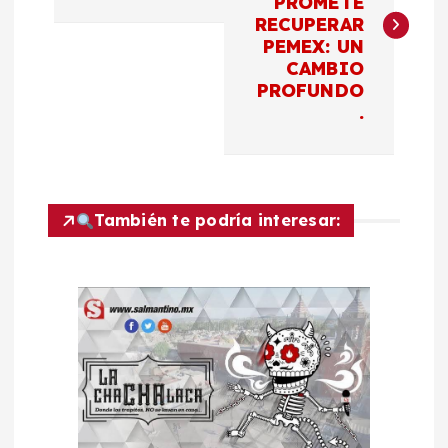
PROMETE
v
RECUPERAR
PEMEX: UN
e
CAMBIO
PROFUNDO
g
.
a
c
También te podría interesar:
i
ó
n
d