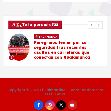
¿Te lo perdiste?
POLICIACA
SALAMANCA
Asesinan a un hombre en
vulcanizadora de Los Sauces,
e
#Salamanca
3
a
Copyright © 2026 El Salmantino | Todos los derechos
reservados.