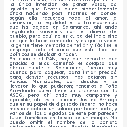
la única intención de ganar votos, así
igualito que Beatriz quien hipócritamente
anda haciendo post informes en donde
según ella recuerda todo el amor, el
bienestar, la legalidad y la transparencia
que ha dejado en Salamanca, ahí anda
regalando souvenirs con el dinero del
pueblo, pero aquí no es culpa del indio sino
del que lo hace compadre y es que a veces
la gente tiene memoria de teflón y fácil se le
despega todo el daño que este tipo de
políticos se dedican a hacer.
En cuanto al PAN, hay que recordar que
gracias a ellos comenzó el colapso que
ahora hunde a Salamanca, fueron muy
buenos para saquear, para inflar precios,
para desviar recursos, nos dejaron sin
Policías Municipales, con deudas y se
llevaron lo que pudieron; tenemos a Toño
Arredondo quien tiene un proceso con la
ASEG, pero ahí anda muy campante y
apacible, ahí está también Justino Arriaga
que en su papel de diputado federal no hace
más que cobrar un salario por hacer nada, y
varios de los allegados de este par parecen
tusos famélicos en busca de un manjar. No
puedo omitir el nombre de la panista
disfrazada de Morena, Beatriz Hernández