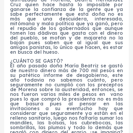
Cruz quien hace hasta lo imposible por
ganarse la confianza de la gente que ya
sabe perfectamente que esta doña no es
más que una descuidera, interesada,
mitómana y mala política que ya ganó, pero
el repudio de los gobernados que aunque
tomen las dádivas que gasta con el dinero
del pueblo, se mofan y de majareta no la
bajan pues saben que al igual que sus
amigos panistas, lo único que hacen, es estar
en busca del hueso.
¿CUÁNTO SE GASTÓ?
El año pasado doña María Beatriz se gastó
de nuestro dinero más de 700 mil pesos en
su patético informe de desgobierno, este
año todavia no sabemos cuánto, pero
seguramente no cumplió con los preceptos
de Morena sobre la austeridad, entonces, se
nos fueron varios miles de pesos en vano
pues lo que compró la presidenta no es más
que basura pues al pensar en las
invitaciones a su eventucho hay que
considerar que seguramente ya están en el
relleno sanitario, luego nos faltaría sumar los
mandiles, las bolsas, los cubrebocas, las
sombrillas, las plumas y todo lo demás que
regaló con dinero del erario ¿se imagina?