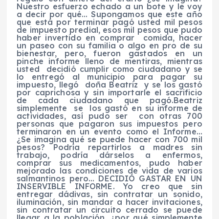
Nuestro esfuerzo echado a un bote y le voy
a decir por qué… Supongamos que este año
que está por terminar pagó usted mil pesos
de impuesto predial, esos mil pesos que pudo
haber invertido en comprar comida, hacer
un paseo con su familia o algo en pro de su
bienestar, pero, fueron gastados en un
pinche informe lleno de mentiras, mientras
usted decidió cumplir como ciudadano y se
lo entregó al municipio para pagar su
impuesto, llegó doña Beatriz y se los gastó
por caprichosa y sin importarle el sacrificio
de cada ciudadano que pagó.Beatriz
simplemente se los gastó en su informe de
actividades, así pudo ser con otras 700
personas que pagaron sus impuestos pero
terminaron en un evento como el Informe…
¿Se imagina qué se puede hacer con 700 mil
pesos? Podría repartirlos a madres sin
trabajo, podría dárselos a enfermos,
comprar sus medicamentos, pudo haber
mejorado las condiciones de vida de varios
salmantinos pero… DECIDIÓ GASTAR EN UN
INSERVIBLE INFORME. Yo creo que sin
entregar dádivas, sin contratar un sonido,
iluminación, sin mandar a hacer invitaciones,
sin contratar un circuito cerrado se puede
llegar a la población, ¿por qué simplemente