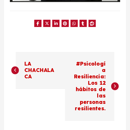
N
LA
#Psicologí
a
CHACHALA
a
CA
Resiliencia:
Los 12
v
hábitos de
las
e
personas
resilientes.
g
a