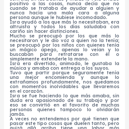
positivo a las cosas, nunca decía que no
cuando se trataba de ayudar a alguien y
nunca hacía una mala cara a alguna
persona aunque le hubiese incomodado.
Isra ayudó a los que más lo necesitaban, era
altruista y todos los días saludaba con
cariño sin hacer distinciones.
Mucho se preocupó por los que más lo
necesitaron y le dio voz a quien no la tenía;
se preocupó por los niños con quienes tenía
un mágico apego, apenas lo veían y lo
buscaban para retratarse con él o
simplemente extenderle la mano.
Isra era divertido, animado, le gustaba la
música y amaba con entrega a los suyos.
Tuvo que partir porque seguramente tenía
una mejor encomienda y aunque lo
extrañamos profundamente, nos quedamos
con momentos inolvidables que llevaremos
en el corazón.
Isra se fue haciendo lo que más amaba, sin
duda era apasionado de su trabajo y por
eso se convirtió en el favorito de muchas
personas quienes tampoco lo olvidarán
jamás.
A veces no entendemos por qué tienen que
pasar este tipo cosas que duelen tanto, pero
quizá allá arriba tiene una labor más