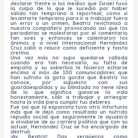
declarar frente a los medios que Israel tuvo
la culpa de lo que le sucedió por haber
salido tan temprano a reportear, como si
levantarte temprano para ir a trabajar fuera
un error o un crimen, Beatriz revictimizó a
nuestro compañero provocando así que los
periodistas se molestaran por el comentario
tan soez y entonces se calentaron los
ánimos y a nivel internacional Hernández
Cruz salió a relucir como deficiente y hasta
cretina.
Una vez más no supo quedarse callada
cuando era tan necesario, su falta de
empatía y su soberbia la hicieron echarse
encima a más de 100 comunicadores que
han sufrido la gota gorda que Beatriz no
conoce, por supuesto con sus
guardaespaldas y su blindada no tiene idea
de lo que significa ganarse la vida
honestamente, salir a trabajar y arriesgar
hasta la vida para cumplir tus deberes.
Fue así que la expanista tuvo otro infortunio
más que le dejó como resultado un nutrido
repudio social que seguramente le ayudará
a olvidarse de su carrera política que con su
actuar, Hernández Cruz se ha encargado de
destruir.
¡Ay Beatriz! Das vergüenza como