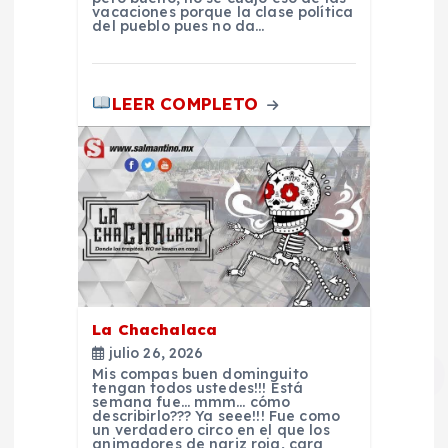
vacaciones porque la clase política
r
del pueblo pues no da…
a
LEER COMPLETO
d
a
s
La Chachalaca
julio 26, 2026
Mis compas buen dominguito
tengan todos ustedes!!! Está
semana fue… mmm… cómo
describirlo??? Ya seee!!! Fue como
un verdadero circo en el que los
animadores de nariz roja, cara