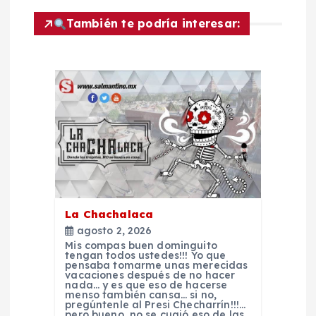
c
También te podría interesar:
i
ó
n
d
e
La Chachalaca
e
agosto 2, 2026
Mis compas buen dominguito
tengan todos ustedes!!! Yo que
n
pensaba tomarme unas merecidas
vacaciones después de no hacer
nada… y es que eso de hacerse
menso también cansa… si no,
t
pregúntenle al Presi Checharrín!!!…
pero bueno, no se cuajó eso de las