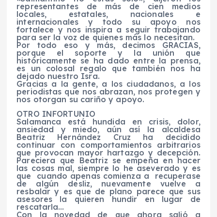
representantes de más de cien medios
locales, estatales, nacionales e
internacionales y todo su apoyo nos
fortalece y nos inspira a seguir trabajando
para ser la voz de quienes más lo necesitan.
Por todo eso y más, decimos GRACIAS,
porque el soporte y la unión que
históricamente se ha dado entre la prensa,
es un colosal regalo que también nos ha
dejado nuestro Isra.
Gracias a la gente, a los ciudadanos, a los
periodistas que nos abrazan, nos protegen y
nos otorgan su cariño y apoyo.
OTRO INFORTUNIO
Salamanca está hundida en crisis, dolor,
ansiedad y miedo, aún así la alcaldesa
Beatriz Hernández Cruz ha decidido
continuar con comportamientos arbitrarios
que provocan mayor hartazgo y decepción.
Pareciera que Beatriz se empeña en hacer
las cosas mal, siempre lo he aseverado y es
que cuando apenas comienza a recuperase
de algún desliz, nuevamente vuelve a
resbalar y es que de plano parece que sus
asesores la quieren hundir en lugar de
rescatarla…
Con la novedad de que ahora salió a