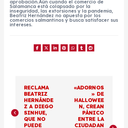
aprobación.Aún cuando el comercio de
Salamanca está colapsado por la
inseguridad, las extorsiones y la pandemia,
Beatriz Hernández no apuesta por los
comercios salmantinos y busca satisfacer sus
intereses.
N
RECLAMA
«ADORNOS
a
BEATRIZ
» DE
HERNÁNDE
HALLOWEE
Z A DIEGO
N, CREAN
v
SINHUE,
PÁNICO
QUE NO
ENTRE LA
e
PUEDE
CIUDADAN