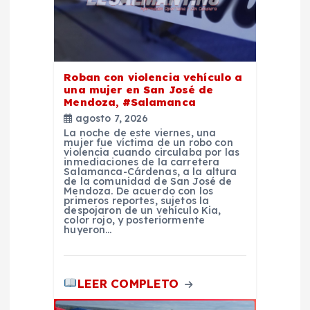
n
t
Roban con violencia vehículo a
r
una mujer en San José de
Mendoza, #Salamanca
a
agosto 7, 2026
La noche de este viernes, una
mujer fue víctima de un robo con
d
violencia cuando circulaba por las
inmediaciones de la carretera
Salamanca-Cárdenas, a la altura
a
de la comunidad de San José de
Mendoza. De acuerdo con los
primeros reportes, sujetos la
despojaron de un vehículo Kia,
s
color rojo, y posteriormente
huyeron…
LEER COMPLETO