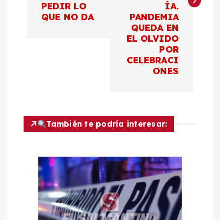
PEDIR LO
ÍA.
g
QUE NO DA
PANDEMIA
QUEDA EN
a
EL OLVIDO
POR
c
CELEBRACI
ONES
i
ó
También te podría interesar:
n
d
e
e