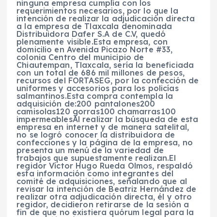
ninguna empresa cumplía con los
requerimientos necesarios, por lo que la
intención de realizar la adjudicación directa
a la empresa de Tlaxcala denominada
Distribuidora Dafer S.A de C.V, quedó
plenamente visible.Esta empresa, con
domicilio en Avenida Picazo Norte #33,
colonia Centro del municipio de
Chiautempan, Tlaxcala, sería la beneficiada
con un total de 686 mil millones de pesos,
recursos del FORTASEG, por la confección de
uniformes y accesorios para los policías
salmantinos.Esta compra contempla la
adquisición de:200 pantalones200
camisolas120 gorras100 chamarras100
impermeablesAl realizar la búsqueda de esta
empresa en internet y de manera satelital,
no se logró conocer la distribuidora de
confecciones y la página de la empresa, no
presenta un menú de la variedad de
trabajos que supuestamente realizan.El
regidor Víctor Hugo Rueda Olmos, respaldó
esta información como integrantes del
comité de adquisiciones, señalando que al
revisar la intención de Beatriz Hernández de
realizar otra adjudicación directa, él y otro
regidor, decidieron retirarse de la sesión a
fin de que no existiera quórum legal para la