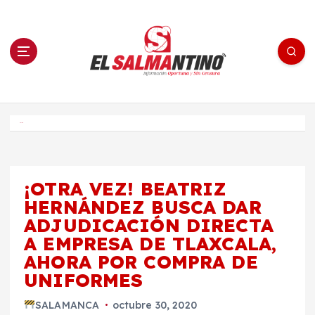
S
a
l
t
a
r
a
l
c
o
El Salmantino - medios/noticias/editorial
n
t
e
Inicio
n
i
d
o
¡OTRA VEZ! BEATRIZ
HERNÁNDEZ BUSCA DAR
ADJUDICACIÓN DIRECTA
A EMPRESA DE TLAXCALA,
AHORA POR COMPRA DE
UNIFORMES
SALAMANCA
octubre 30, 2020