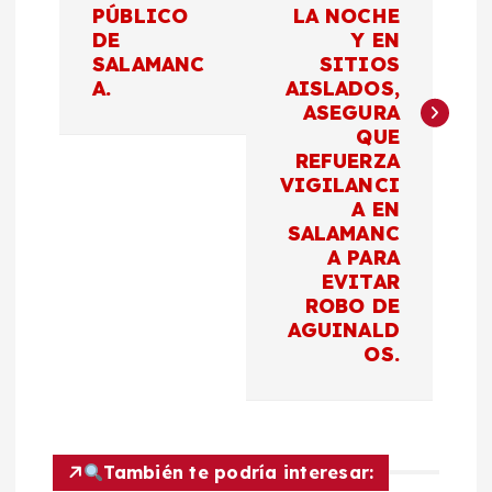
e
PÚBLICO
LA NOCHE
DE
Y EN
g
SALAMANC
SITIOS
A.
AISLADOS,
a
ASEGURA
QUE
c
REFUERZA
VIGILANCI
A EN
i
SALAMANC
A PARA
ó
EVITAR
ROBO DE
n
AGUINALD
OS.
d
e
También te podría interesar: