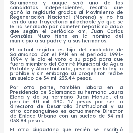
Salamanca y auque será uno de los
candidatos independientes, resalta que
ganó la regiduría gracias al Movimiento de
Regeneración Nacional (Morena) y no ha
tenido una trayectoria intachable ya que se
le ha señalado por cometer nepotismo dado
que según el periódico am, Juan Carlos
González Muro tiene en la nómina del
municipio a su padre y a sus hermanos.
El actual regidor es hijo del exalcalde de
Salamanca por el PAN en el periodo 1991-
1994 y le dio el voto a su papá para que
fuera miembro del Comité Municipal de Agua
Potable y Alcantarillado, pese a que la ley lo
prohíbe y sin embargo su progenitor recibe
un sueldo de 34 mil 235.44 pesos.
Por otra parte, también labora en la
Presidencia de Salamanca su hermana Laura
Elena y de su hermano Juan Manuel, ella
percibe 40 mil 490. 17 pesos por ser la
directora de Desarrollo Institucional y su
otro consanguíneo es actualmente Director
de Enlace Urbano con un sueldo de 34 mil
038.84 pesos.
El otro ciudadano que recién se inscribió