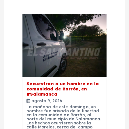
e
n
t
r
a
d
a
Secuestran a un hombre en la
comunidad de Barrón, en
#Salamanca
s
agosto 9, 2026
La mañana de este domingo, un
hombre fue privado de la libertad
en la comunidad de Barrón, al
norte del municipio de Salamanca.
Los hechos ocurrieron sobre la
calle Morelos, cerca del campo