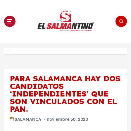
S
a
l
t
a
r
a
l
c
o
El Salmantino - medios/noticias/editorial
n
t
e
Inicio
n
i
d
o
PARA SALAMANCA HAY DOS
CANDIDATOS
‘INDEPENDIENTES’ QUE
SON VINCULADOS CON EL
PAN.
SALAMANCA
noviembre 30, 2020