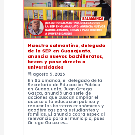
e
e
n
Maestro salmantino, delegado
de la SEP en Guanajuato,
t
anuncia nuevos bachilleratos,
becas y pase directo a
universidades
r
agosto 5, 2026
En Salamanca, el delegado de la
a
Secretaría de Educación Pública
en Guanajuato, Juan Ortega
Gasca, anunció una serie de
acciones que buscan ampliar el
d
acceso a la educación pública y
reducir las barreras económicas y
académicas para estudiantes y
a
familias. El anuncio cobra especial
relevancia para el municipio, pues
Ortega Gasca es…
s