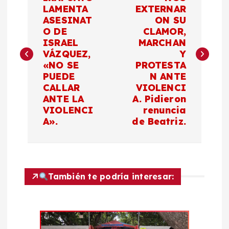
a
LAMENTA
EXTERNAR
ASESINAT
ON SU
v
O DE
CLAMOR,
ISRAEL
MARCHAN
e
VÁZQUEZ,
Y
«NO SE
PROTESTA
g
PUEDE
N ANTE
CALLAR
VIOLENCI
a
ANTE LA
A. Pidieron
VIOLENCI
renuncia
c
A».
de Beatriz.
i
ó
También te podría interesar:
n
d