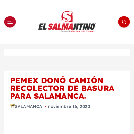
S
a
l
t
a
r
a
l
c
o
El Salmantino - medios/noticias/editorial
n
t
e
Inicio
n
i
d
o
PEMEX DONÓ CAMIÓN
RECOLECTOR DE BASURA
PARA SALAMANCA.
SALAMANCA
noviembre 16, 2020