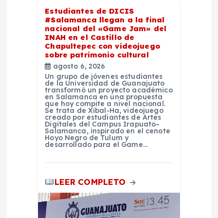
e
Estudiantes de DICIS
e
#Salamanca llegan a la final
nacional del «Game Jam» del
INAH en el Castillo de
n
Chapultepec con videojuego
sobre patrimonio cultural
agosto 6, 2026
t
Un grupo de jóvenes estudiantes
de la Universidad de Guanajuato
transformó un proyecto académico
r
en Salamanca en una propuesta
que hoy compite a nivel nacional.
Se trata de Xibal-Ha, videojuego
a
creado por estudiantes de Artes
Digitales del Campus Irapuato–
Salamanca, inspirado en el cenote
Hoyo Negro de Tulum y
d
desarrollado para el Game…
a
LEER COMPLETO
s