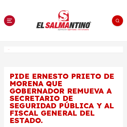
S
a
l
t
a
r
a
l
c
o
El Salmantino - medios/noticias/editorial
n
t
e
Inicio
n
i
d
o
PIDE ERNESTO PRIETO DE
MORENA QUE
GOBERNADOR REMUEVA A
SECRETARIO DE
SEGURIDAD PÚBLICA Y AL
FISCAL GENERAL DEL
ESTADO.