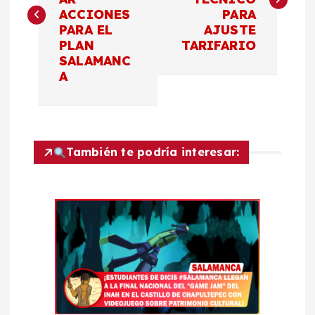
v
ACCIONES
PARA
PARA EL
AJUSTE
e
PLAN
TARIFARIO
SALAMANC
g
A
a
c
También te podría interesar:
i
ó
n
d