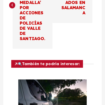
e
MEDALLA’
ADOS EN
POR
SALAMANC
g
ACCIONES
A
DE
a
POLICÍAS
DE VALLE
c
DE
SANTIAGO.
i
ó
También te podría interesar:
n
d
e