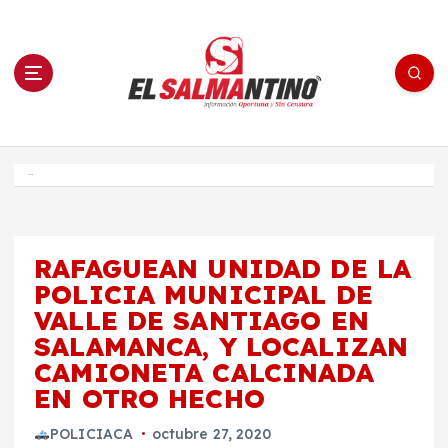
S
a
l
t
a
r
a
l
c
o
El Salmantino - medios/noticias/editorial
n
t
e
Inicio
n
i
d
o
RAFAGUEAN UNIDAD DE LA
POLICIA MUNICIPAL DE
VALLE DE SANTIAGO EN
SALAMANCA, Y LOCALIZAN
CAMIONETA CALCINADA
EN OTRO HECHO
POLICIACA
octubre 27, 2020