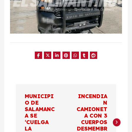
N
MUNICIPI
INCENDIA
a
O DE
N
SALAMANC
CAMIONET
A SE
A CON 3
v
‘CUELGA
CUERPOS
LA
DESMEMBR