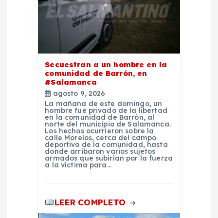
e
n
t
Secuestran a un hombre en la
r
comunidad de Barrón, en
#Salamanca
a
agosto 9, 2026
La mañana de este domingo, un
hombre fue privado de la libertad
d
en la comunidad de Barrón, al
norte del municipio de Salamanca.
Los hechos ocurrieron sobre la
a
calle Morelos, cerca del campo
deportivo de la comunidad, hasta
donde arribaron varios sujetos
armados que subirían por la fuerza
s
a la víctima para…
LEER COMPLETO