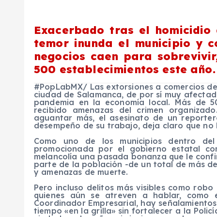
Exacerbado tras el homicidio 
temor inunda el municipio y c
negocios caen para sobrevivir
500 establecimientos este año.
#PopLabMX/ Las extorsiones a comercios de 
ciudad de Salamanca, de por sí muy afectada 
pandemia en la economía local. Más de 50
recibido amenazas del crimen organizad
aguantar más, el asesinato de un reporte
desempeño de su trabajo, deja claro que no 
Como uno de los municipios dentro del 
promocionada por el gobierno estatal c
melancolía una pasada bonanza que le confir
parte de la población -de un total de más de
y amenazas de muerte.
Pero incluso delitos más visibles como robo
quienes aún se atreven a hablar, como 
Coordinador Empresarial, hay señalamientos 
tiempo «en la grilla» sin fortalecer a la Polic