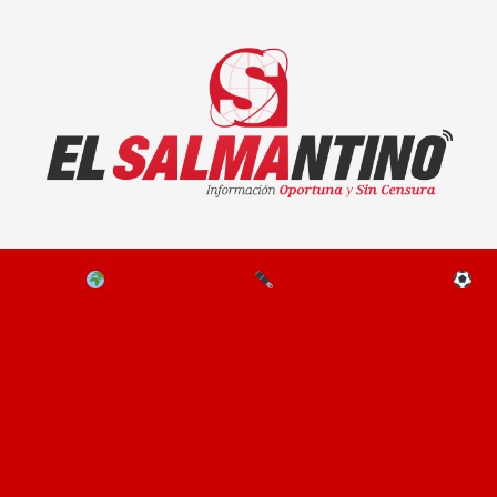
El Salmantino - medios/noticias/editorial
NAL
EL MUNDO
EDITORIALES
D