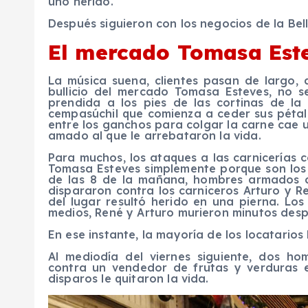
uno herido.
Después siguieron con los negocios de la Bell
El mercado Tomasa Este
La música suena, clientes pasan de largo, a 
bullicio del mercado Tomasa Esteves, no s
prendida a los pies de las cortinas de l
cempasúchil que comienza a ceder sus pétalos
entre los ganchos para colgar la carne cae 
amado al que le arrebataron la vida.
Para muchos, los ataques a las carnicerías 
Tomasa Esteves simplemente porque son los m
de las 8 de la mañana, hombres armados cr
dispararon contra los carniceros Arturo y Re
del lugar resultó herido en una pierna. Los
medios, René y Arturo murieron minutos desp
En ese instante, la mayoría de los locatarios
Al mediodía del viernes siguiente, dos h
contra un vendedor de frutas y verduras 
disparos le quitaron la vida.