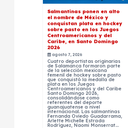
ó
Salmantinas ponen en alto
el nombre de México y
n
conquistan plata en hockey
sobre pasto en los Juegos
Centroamericanos y del
d
Caribe, en Santo Domingo
2026
e
agosto 7, 2026
Cuatro deportistas originarias
de Salamanca formaron parte
de la selección mexicana
e
femenil de hockey sobre pasto
que conquistó la medalla de
plata en los Juegos
n
Centroamericanos y del Caribe
Santo Domingo 2026,
consolidándose como
referentes del deporte
t
guanajuatense a nivel
internacional. Las salmantinas
Fernanda Oviedo Guadarrama,
r
Arlette Michelle Estrada
Rodríguez, Naomi Monserrat…