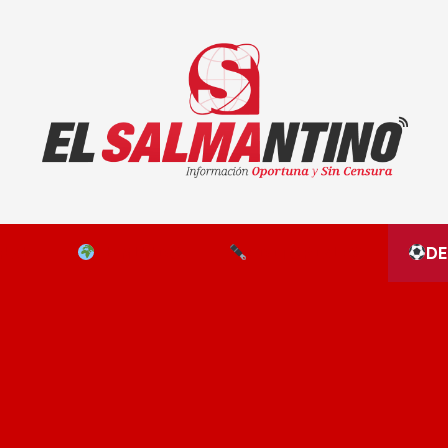
El Salmantino - medios/noticias/editorial
NAL
EL MUNDO
EDITORIALES
D