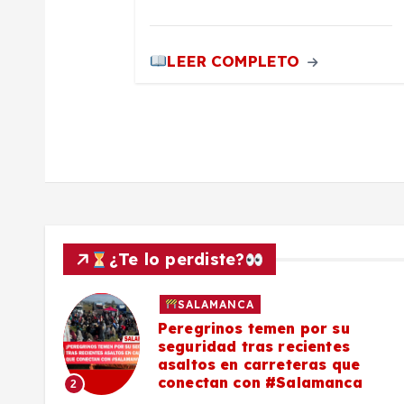
a
LEER COMPLETO
d
a
s
¿Te lo perdiste?
SALAMANCA
lo a
Peregrinos temen por su
seguridad tras recientes
asaltos en carreteras que
conectan con #Salamanca
2