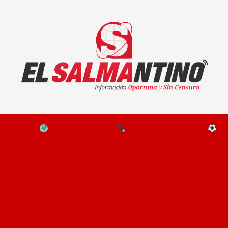
El Salmantino - medios/noticias/editorial
NAL
EL MUNDO
EDITORIALES
D