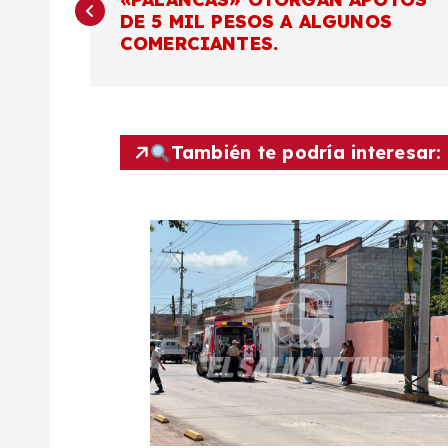
a
DE 5 MIL PESOS A ALGUNOS
COMERCIANTES.
v
e
También te podría interesar:
g
a
c
i
ó