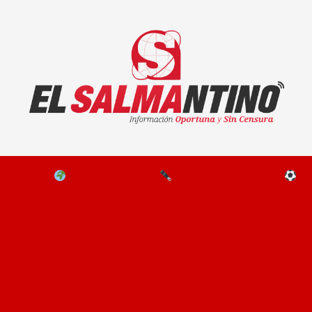
El Salmantino - medios/noticias/editorial
NAL
EL MUNDO
EDITORIALES
D