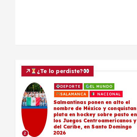
d
a
s
¿Te lo perdiste?
DEPORTE
EL MUNDO
a
SALAMANCA
NACIONAL
Salmantinas ponen en alto el
nombre de México y conquistan
plata en hockey sobre pasto en
los Juegos Centroamericanos y
del Caribe, en Santo Domingo
2026
2