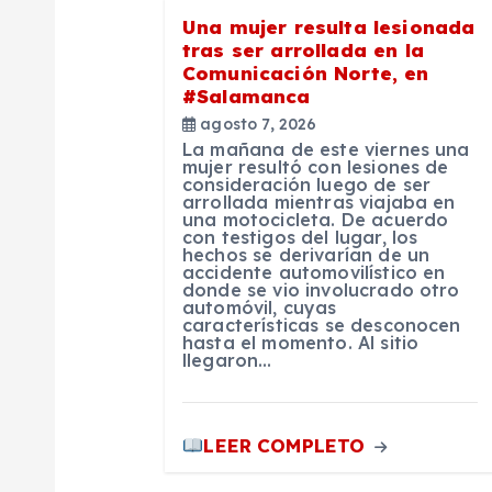
n
Una mujer resulta lesionada
tras ser arrollada en la
d
Comunicación Norte, en
#Salamanca
agosto 7, 2026
e
La mañana de este viernes una
mujer resultó con lesiones de
consideración luego de ser
e
arrollada mientras viajaba en
una motocicleta. De acuerdo
con testigos del lugar, los
n
hechos se derivarían de un
accidente automovilístico en
donde se vio involucrado otro
automóvil, cuyas
t
características se desconocen
hasta el momento. Al sitio
llegaron…
r
a
LEER COMPLETO