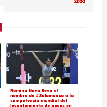
2020
Romina Nava lleva el
nombre de #Salamanca a la
competencia mundial del
levantamiento de pesas en