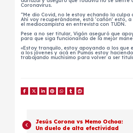
auriazul y aseguró que todavía no se siente 
Coronavirus.
“Me dio Covid, no le estoy echando la culpa a
Ahí voy recuperándome, está ‘cañón’ esto, a
el mediocampista en entrevista con TUDN.
Pese a no ser titular, Vigón aseguró que ap
para que siga funcionando de la mejor maner
«Estoy tranquilo, estoy apoyando a los que 
a los jóvenes y acá en Pumas estoy haciendo
trabajando muchísimo para volver a ser titular
N
Jesús Corona vs Memo Ochoa:
Un duelo de alta efectividad