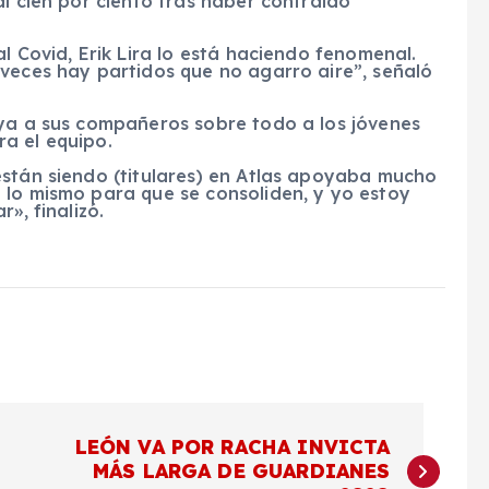
al cien por ciento tras haber contraído
l Covid, Erik Lira lo está haciendo fenomenal.
 veces hay partidos que no agarro aire”, señaló
oya a sus compañeros sobre todo a los jóvenes
a el equipo.
están siendo (titulares) en Atlas apoyaba mucho
 lo mismo para que se consoliden, y yo estoy
», finalizó.
LEÓN VA POR RACHA INVICTA
MÁS LARGA DE GUARDIANES