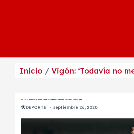
Inicio
Vigón: ‘Todavía no me
Vigón: ‘Todavía no me recupero del Covid-19, hay partidos en los que no agarro aire’
DEPORTE
septiembre 26, 2020