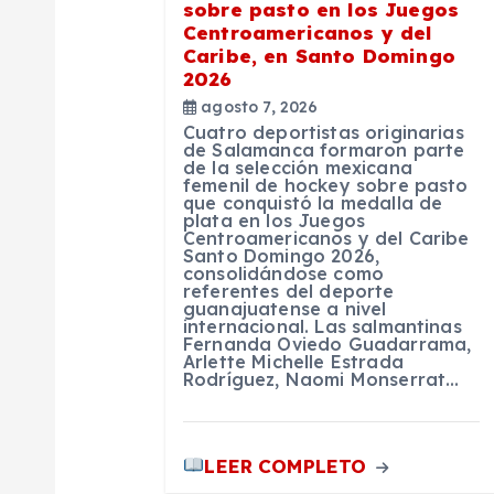
n
sobre pasto en los Juegos
Centroamericanos y del
d
Caribe, en Santo Domingo
2026
e
agosto 7, 2026
Cuatro deportistas originarias
de Salamanca formaron parte
de la selección mexicana
e
femenil de hockey sobre pasto
que conquistó la medalla de
plata en los Juegos
n
Centroamericanos y del Caribe
Santo Domingo 2026,
consolidándose como
referentes del deporte
t
guanajuatense a nivel
internacional. Las salmantinas
Fernanda Oviedo Guadarrama,
r
Arlette Michelle Estrada
Rodríguez, Naomi Monserrat…
a
LEER COMPLETO