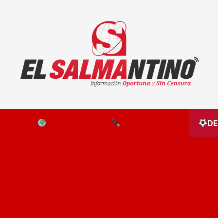
El Salmantino - medios/noticias/editorial
NAL
EL MUNDO
EDITORIALES
D