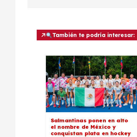
a
v
e
También te podría interesar:
g
a
c
i
ó
Salmantinas ponen en alto
el nombre de México y
conquistan plata en hockey