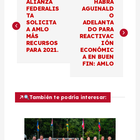
ALIANZA
HABRÁ
a
FEDERALIS
AGUINALD
TA
O
SOLICITA
ADELANTA
v
A AMLO
DO PARA
MÁS
REACTIVAC
e
RECURSOS
IÓN
PARA 2021.
ECONÓMIC
g
A EN BUEN
FIN: AMLO
a
c
También te podría interesar:
i
ó
n