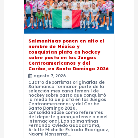
d
e
e
Salmantinas ponen en alto el
nombre de México y
n
conquistan plata en hockey
sobre pasto en los Juegos
Centroamericanos y del
t
Caribe, en Santo Domingo 2026
agosto 7, 2026
r
Cuatro deportistas originarias de
Salamanca formaron parte de la
selección mexicana femenil de
a
hockey sobre pasto que conquistó
la medalla de plata en los Juegos
Centroamericanos y del Caribe
Santo Domingo 2026,
d
consolidándose como referentes
del deporte guanajuatense a nivel
internacional. Las salmantinas
a
Fernanda Oviedo Guadarrama,
Arlette Michelle Estrada Rodríguez,
Naomi Monserrat…