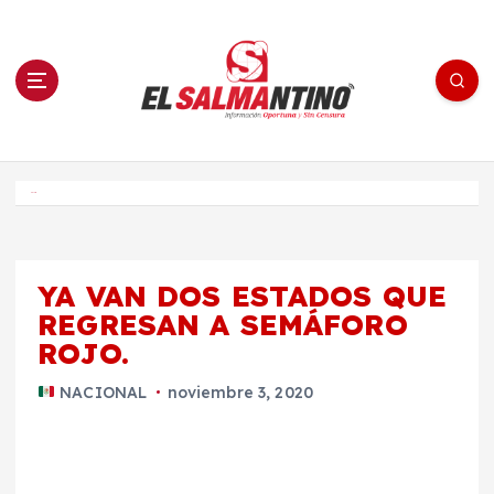
S
a
l
t
a
r
a
l
c
o
El Salmantino - medios/noticias/editorial
n
t
e
Inicio
n
i
d
o
YA VAN DOS ESTADOS QUE
REGRESAN A SEMÁFORO
ROJO.
NACIONAL
noviembre 3, 2020