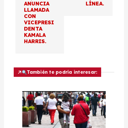
a
ANUNCIA
LÍNEA.
LLAMADA
c
CON
VICEPRESI
DENTA
i
KAMALA
HARRIS.
ó
n
d
También te podría interesar:
e
e
n