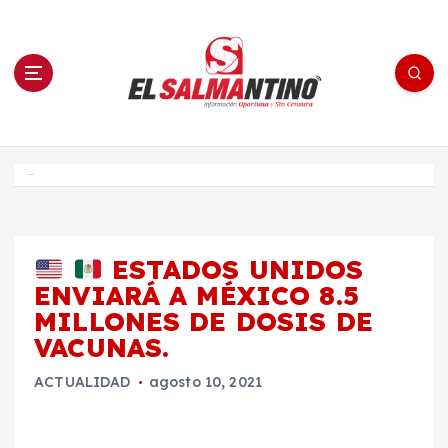
S
a
l
t
a
r
a
l
c
o
El Salmantino - medios/noticias/editorial
n
t
e
Inicio
n
i
d
o
ESTADOS UNIDOS
ENVIARÁ A MÉXICO 8.5
MILLONES DE DOSIS DE
VACUNAS.
ACTUALIDAD
agosto 10, 2021