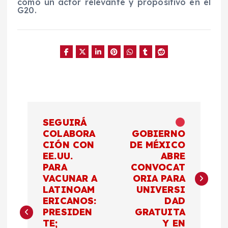
como un actor relevante y propositivo en el
G20.
N
SEGUIRÁ
a
COLABORA
GOBIERNO
CIÓN CON
DE MÉXICO
EE.UU.
ABRE
v
PARA
CONVOCAT
VACUNAR A
ORIA PARA
e
LATINOAM
UNIVERSI
ERICANOS:
DAD
g
PRESIDEN
GRATUITA
TE;
Y EN