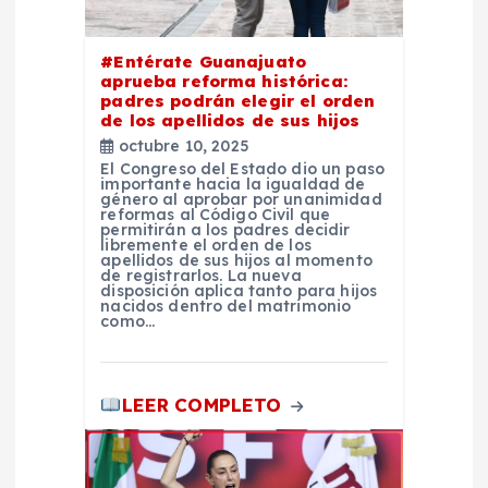
t
r
#Entérate Guanajuato
aprueba reforma histórica:
padres podrán elegir el orden
a
de los apellidos de sus hijos
octubre 10, 2025
d
El Congreso del Estado dio un paso
importante hacia la igualdad de
género al aprobar por unanimidad
a
reformas al Código Civil que
permitirán a los padres decidir
libremente el orden de los
apellidos de sus hijos al momento
s
de registrarlos. La nueva
disposición aplica tanto para hijos
nacidos dentro del matrimonio
como…
LEER COMPLETO