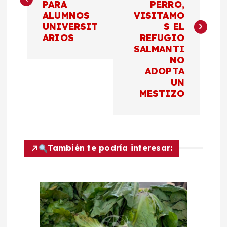
v
PARA
PERRO,
ALUMNOS
VISITAMO
e
UNIVERSIT
S EL
ARIOS
REFUGIO
g
SALMANTI
NO
a
ADOPTA
UN
c
MESTIZO
i
ó
También te podría interesar:
n
d
e