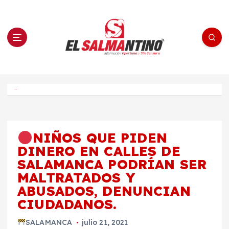
S
a
l
t
a
r
a
l
c
o
El Salmantino - medios/noticias/editorial
n
t
e
Inicio
n
i
d
o
NIÑOS QUE PIDEN
DINERO EN CALLES DE
SALAMANCA PODRÍAN SER
MALTRATADOS Y
ABUSADOS, DENUNCIAN
CIUDADANOS.
SALAMANCA
julio 21, 2021