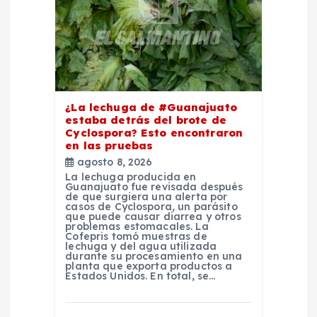
e
n
t
¿La lechuga de #Guanajuato
estaba detrás del brote de
r
Cyclospora? Esto encontraron
en las pruebas
a
agosto 8, 2026
La lechuga producida en
Guanajuato fue revisada después
d
de que surgiera una alerta por
casos de Cyclospora, un parásito
que puede causar diarrea y otros
problemas estomacales. La
a
Cofepris tomó muestras de
lechuga y del agua utilizada
durante su procesamiento en una
s
planta que exporta productos a
Estados Unidos. En total, se…