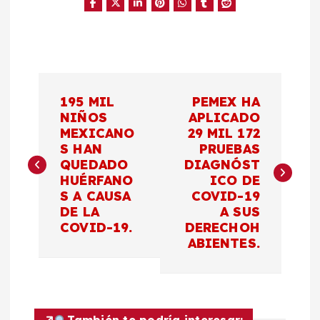
N
195 MIL
PEMEX HA
a
NIÑOS
APLICADO
MEXICANO
29 MIL 172
S HAN
PRUEBAS
v
QUEDADO
DIAGNÓST
HUÉRFANO
ICO DE
e
S A CAUSA
COVID-19
DE LA
A SUS
g
COVID-19.
DERECHOH
ABIENTES.
a
c
También te podría interesar: