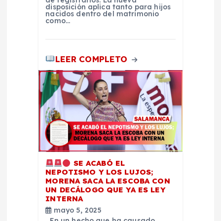
a
de registrarlos. La nueva
disposición aplica tanto para hijos
nacidos dentro del matrimonio
como…
d
a
LEER COMPLETO
s
SE ACABÓ EL
NEPOTISMO Y LOS LUJOS;
MORENA SACA LA ESCOBA CON
UN DECÁLOGO QUE YA ES LEY
INTERNA
mayo 5, 2025
En un hecho que ha causado