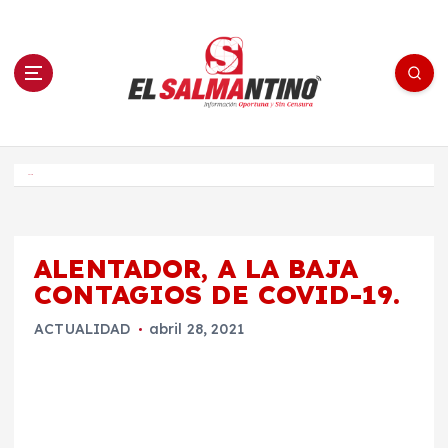
S
a
l
t
a
r
a
l
c
o
El Salmantino - medios/noticias/editorial
n
t
e
Inicio
n
i
d
o
ALENTADOR, A LA BAJA
CONTAGIOS DE COVID-19.
ACTUALIDAD
abril 28, 2021