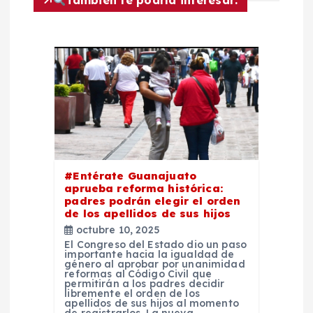
i
ó
n
d
e
e
#Entérate Guanajuato
aprueba reforma histórica:
padres podrán elegir el orden
n
de los apellidos de sus hijos
octubre 10, 2025
t
El Congreso del Estado dio un paso
importante hacia la igualdad de
género al aprobar por unanimidad
reformas al Código Civil que
r
permitirán a los padres decidir
libremente el orden de los
apellidos de sus hijos al momento