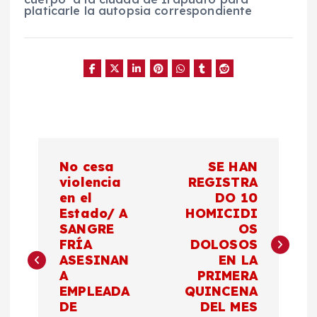
platicarle la autopsia correspondiente
N
No cesa
SE HAN
a
violencia
REGISTRA
en el
DO 10
Estado/ A
HOMICIDI
v
SANGRE
OS
FRÍA
DOLOSOS
e
ASESINAN
EN LA
A
PRIMERA
g
EMPLEADA
QUINCENA
DE
DEL MES