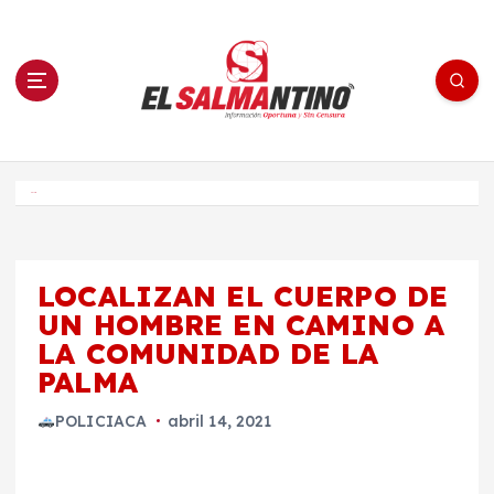
S
a
l
t
a
r
a
l
c
o
El Salmantino - medios/noticias/editorial
n
t
e
Inicio
n
i
d
o
LOCALIZAN EL CUERPO DE
UN HOMBRE EN CAMINO A
LA COMUNIDAD DE LA
PALMA
POLICIACA
abril 14, 2021