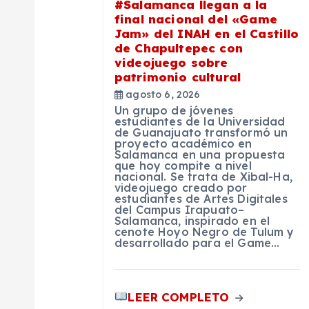
n
#Salamanca llegan a la
final nacional del «Game
Jam» del INAH en el Castillo
d
de Chapultepec con
videojuego sobre
e
patrimonio cultural
agosto 6, 2026
Un grupo de jóvenes
e
estudiantes de la Universidad
de Guanajuato transformó un
proyecto académico en
n
Salamanca en una propuesta
que hoy compite a nivel
nacional. Se trata de Xibal-Ha,
videojuego creado por
t
estudiantes de Artes Digitales
del Campus Irapuato–
Salamanca, inspirado en el
r
cenote Hoyo Negro de Tulum y
desarrollado para el Game…
a
LEER COMPLETO