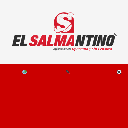
El Salmantino - medios/noticias/editorial
NAL
EL MUNDO
EDITORIALES
D