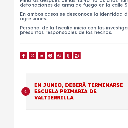
Minutos después de las 13:40 horas a los nú
detonaciones de arma de fuego en la calle S
En ambos casos se desconoce la identidad de
agresiones.
Personal de la fiscalía inicio con las invest
presuntos responsables de los hechos.
N
EN JUNIO, DEBERÁ TERMINARSE
ESCUELA PRIMARIA DE
a
VALTIERRILLA
v