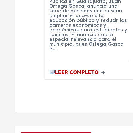
e
Pública en Guanajuato, Juan
Ortega Gasca, anunció una
serie de acciones que buscan
e
ampliar el acceso a la
educación pública y reducir las
barreras económicas y
n
académicas para estudiantes y
familias. El anuncio cobra
especial relevancia para el
municipio, pues Ortega Gasca
t
es…
r
LEER COMPLETO
a
d
a