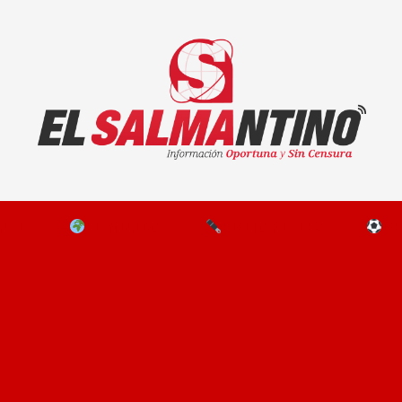
El Salmantino - medios/noticias/editorial
NAL
EL MUNDO
EDITORIALES
D