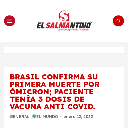
S
a
l
t
a
r
a
l
c
o
El Salmantino - medios/noticias/editorial
n
t
e
Inicio
n
i
d
o
BRASIL CONFIRMA SU
PRIMERA MUERTE POR
ÓMICRON; PACIENTE
TENÍA 3 DOSIS DE
VACUNA ANTI COVID.
GENERAL
,
EL MUNDO
enero 12, 2022