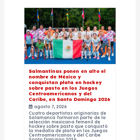
d
e
e
n
t
Salmantinas ponen en alto el
nombre de México y
conquistan plata en hockey
r
sobre pasto en los Juegos
Centroamericanos y del
a
Caribe, en Santo Domingo 2026
agosto 7, 2026
Cuatro deportistas originarias de
d
Salamanca formaron parte de la
selección mexicana femenil de
hockey sobre pasto que conquistó
a
la medalla de plata en los Juegos
Centroamericanos y del Caribe
Santo Domingo 2026,