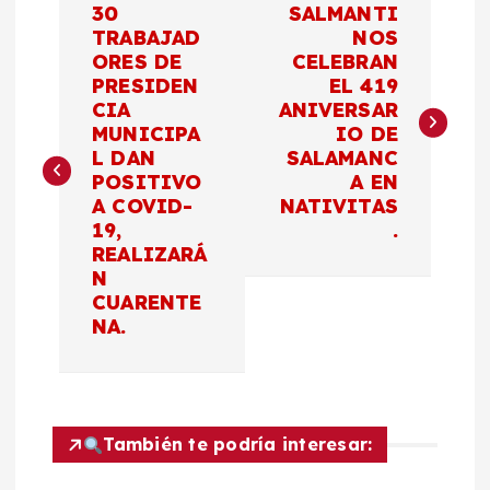
30
SALMANTI
a
TRABAJAD
NOS
ORES DE
CELEBRAN
PRESIDEN
EL 419
v
CIA
ANIVERSAR
MUNICIPA
IO DE
e
L DAN
SALAMANC
POSITIVO
A EN
g
A COVID-
NATIVITAS
19,
.
a
REALIZARÁ
N
c
CUARENTE
NA.
i
ó
También te podría interesar:
n