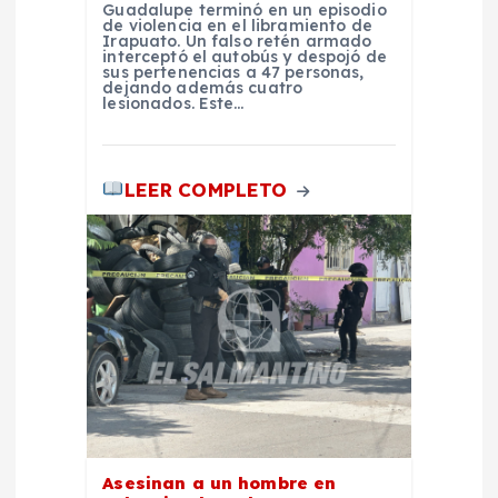
d
Guadalupe terminó en un episodio
de violencia en el libramiento de
Irapuato. Un falso retén armado
a
interceptó el autobús y despojó de
sus pertenencias a 47 personas,
dejando además cuatro
lesionados. Este…
s
LEER COMPLETO
Asesinan a un hombre en