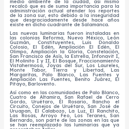
medio ambiente de la ciudad, así mismo
recalcó que es de suma importancia para la
administración actual atender los reportes
de la zona sur, esto debido a la inseguridad
que desgraciadamente desde hace años
existe en dicho cuadrante de Salamanca.
Las nuevas luminarias fueron instaladas en
las colonias Reforma, Nuevo México, León
Guzmán, Constituyentes, Luis Donaldo
Colosio, El Edén, Ampliación El Edén, El
Olimpo, Ampliación la Gloria, Constelación,
San Francisco de Asís, la Estrella, Infonavit I,
El Molinito I y II, El Bosque, Fraccionamiento
Vistahermosa, Joyas del Sur, Los Laureles,
Monte Tabor, Tierra y Libertad, Las
Margaritas, Palo Blanco, Las Fuentes y
Ampliación Las Fuentes, Benito Juárez, El
Pitayo, Barlovento.
Así como en las comunidades de Palo Blanco,
Cuatro de Altamira, San Rafael de Cerro
Gordo, Uruétaro, El Rosario, Rancho el
Circuito, Conejos de Uruétaro, San José de
Uruapan, El Calabozo, La Luz, El Ranchito,
Las Rosas, Arroyo Feo, Los Teranes, San
Bernardo, son parte de las zonas en las que
se han reemplazado las luminarias que ya