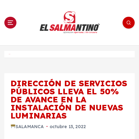
S
a
l
t
a
r
a
l
c
o
El Salmantino - medios/noticias/editorial
n
t
e
Inicio
n
i
d
o
DIRECCIÓN DE SERVICIOS
PÚBLICOS LLEVA EL 50%
DE AVANCE EN LA
INSTALACIÓN DE NUEVAS
LUMINARIAS
SALAMANCA
octubre 13, 2022