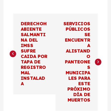
N
DERECHOH
SERVICIOS
a
ABIENTE
PÚBLICOS
SALMANTI
SE
NA DEL
ENCUENTR
v
IMSS
A
SUFRE
ALISTAND
e
CAIDA POR
O
TAPA DE
PANTEONE
g
REGISTRO
S
MAL
MUNICIPA
a
INSTALAD
LES PARA
A
ESTE
c
PRÓXIMO
DÍA DE
MUERTOS
i