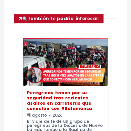
ó
n
También te podría interesar:
d
e
e
n
t
Peregrinos temen por su
seguridad tras recientes
r
asaltos en carreteras que
conectan con #Salamanca
agosto 7, 2026
a
El viaje de fe de un grupo de
peregrinos de la Diócesis de Nuevo
Laredo rumbo a la Basílica de