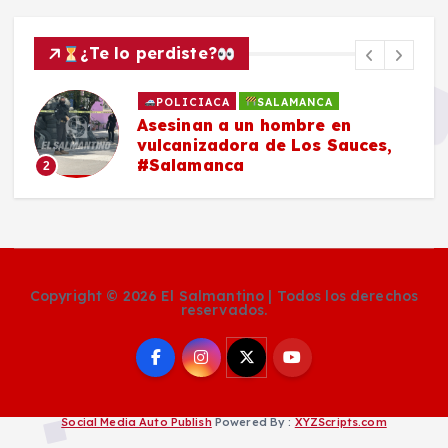
¿Te lo perdiste?
POLICIACA
SALAMANCA
Asesinan a un hombre en
vulcanizadora de Los Sauces,
#Salamanca
2
Copyright © 2026 El Salmantino | Todos los derechos
reservados.
Social Media Auto Publish
Powered By :
XYZScripts.com