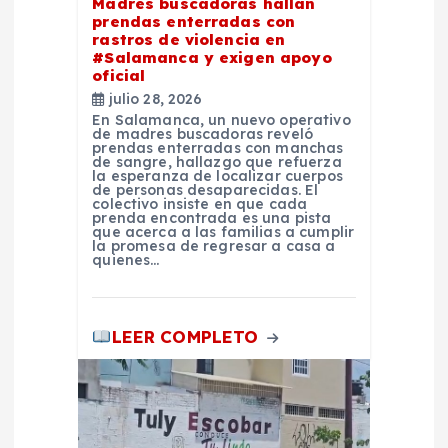
e
Madres buscadoras hallan
prendas enterradas con
rastros de violencia en
e
#Salamanca y exigen apoyo
oficial
n
julio 28, 2026
En Salamanca, un nuevo operativo
de madres buscadoras reveló
t
prendas enterradas con manchas
de sangre, hallazgo que refuerza
la esperanza de localizar cuerpos
r
de personas desaparecidas. El
colectivo insiste en que cada
prenda encontrada es una pista
que acerca a las familias a cumplir
a
la promesa de regresar a casa a
quienes…
d
LEER COMPLETO
a
s