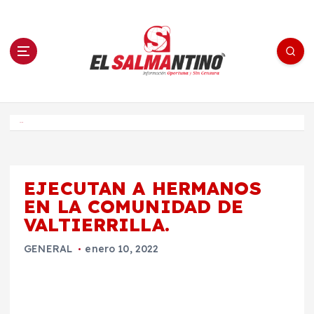
S
a
l
t
a
r
a
l
c
o
El Salmantino - medios/noticias/editorial
n
t
e
Inicio
n
i
d
o
EJECUTAN A HERMANOS
EN LA COMUNIDAD DE
VALTIERRILLA.
GENERAL
enero 10, 2022