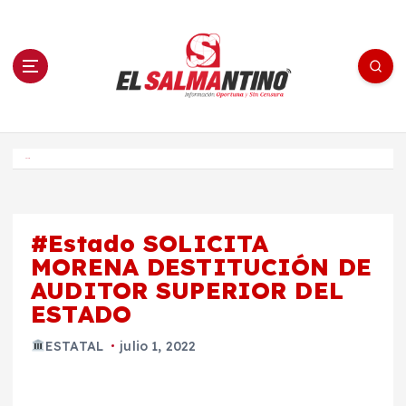
S
a
l
t
a
r
a
l
c
o
El Salmantino - medios/noticias/editorial
n
t
e
Inicio
n
i
d
o
#Estado SOLICITA
MORENA DESTITUCIÓN DE
AUDITOR SUPERIOR DEL
ESTADO
ESTATAL
julio 1, 2022