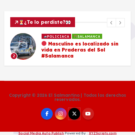
¿Te lo perdiste?
POLICIACA
SALAMANCA
Masculino es localizado sin
vida en Praderas del Sol
#Salamanca
2
Copyright © 2026 El Salmantino | Todos los derechos
reservados.
Social Media Auto Publish
Powered By :
XYZScripts.com