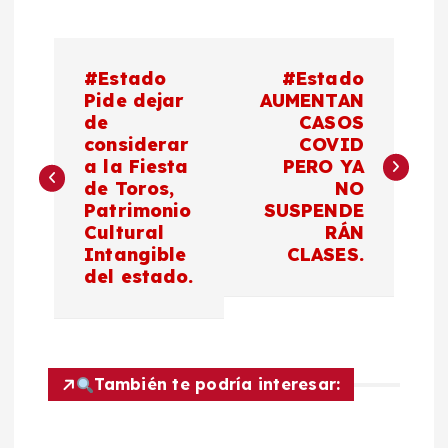
N
#Estado
#Estado
a
Pide dejar
AUMENTAN
de
CASOS
considerar
COVID
v
a la Fiesta
PERO YA
de Toros,
NO
e
Patrimonio
SUSPENDE
Cultural
RÁN
g
Intangible
CLASES.
del estado.
a
c
También te podría interesar:
i