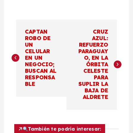
N
CAPTAN
CRUZ
a
ROBO DE
AZUL:
UN
REFUERZO
CELULAR
PARAGUAY
v
EN UN
O, EN LA
NEGOCIO;
ÓRBITA
e
BUSCAN AL
CELESTE
RESPONSA
PARA
g
BLE
SUPLIR LA
BAJA DE
a
ALDRETE
c
i
También te podría interesar: