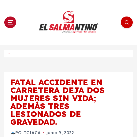
S
a
l
t
a
r
a
l
c
o
El Salmantino - medios/noticias/editorial
n
t
e
Inicio
n
i
d
o
FATAL ACCIDENTE EN
CARRETERA DEJA DOS
MUJERES SIN VIDA;
ADEMÁS TRES
LESIONADOS DE
GRAVEDAD.
POLICIACA
junio 9, 2022