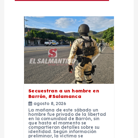
ó
n
d
e
e
n
Secuestran a un hombre en
t
Barrón, #Salamanca
agosto 8, 2026
La mañana de este sábado un
r
hombre fue privado de la libertad
en la comunidad de Barrón, sin
que hasta el momento se
a
compartieran detalles sobre su
identidad. Según información
preliminar, la víctima se