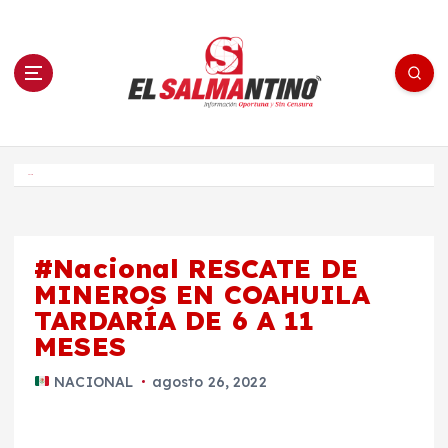
S
a
l
t
a
r
a
l
c
o
El Salmantino - medios/noticias/editorial
n
t
e
Inicio
n
i
d
o
#Nacional RESCATE DE
MINEROS EN COAHUILA
TARDARÍA DE 6 A 11
MESES
NACIONAL
agosto 26, 2022