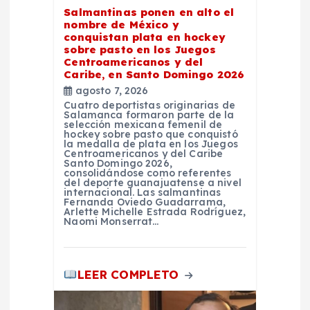
r
Salmantinas ponen en alto el
nombre de México y
conquistan plata en hockey
a
sobre pasto en los Juegos
Centroamericanos y del
Caribe, en Santo Domingo 2026
d
agosto 7, 2026
Cuatro deportistas originarias de
a
Salamanca formaron parte de la
selección mexicana femenil de
hockey sobre pasto que conquistó
la medalla de plata en los Juegos
s
Centroamericanos y del Caribe
Santo Domingo 2026,
consolidándose como referentes
del deporte guanajuatense a nivel
internacional. Las salmantinas
Fernanda Oviedo Guadarrama,
Arlette Michelle Estrada Rodríguez,
Naomi Monserrat…
LEER COMPLETO