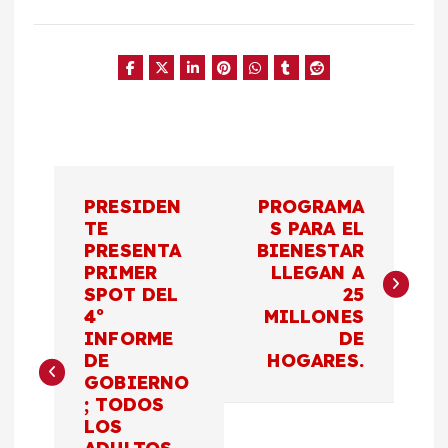
N
PRESIDEN
PROGRAMA
a
TE
S PARA EL
PRESENTA
BIENESTAR
PRIMER
LLEGAN A
v
SPOT DEL
25
4º
MILLONES
e
INFORME
DE
DE
HOGARES.
g
GOBIERNO
; TODOS
a
LOS