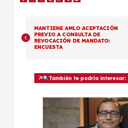
N
MANTIENE AMLO ACEPTACIÓN
PREVIO A CONSULTA DE
a
REVOCACIÓN DE MANDATO:
ENCUESTA
v
e
También te podría interesar:
g
a
c