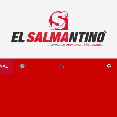
El Salmantino - medios/noticias/editorial
NAL
EL MUNDO
EDITORIALES
D