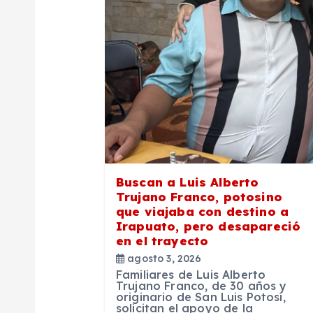
i
ó
n
d
e
Buscan a Luis Alberto
Trujano Franco, potosino
e
que viajaba con destino a
Irapuato, pero desapareció
en el trayecto
n
agosto 3, 2026
Familiares de Luis Alberto
t
Trujano Franco, de 30 años y
originario de San Luis Potosí,
solicitan el apoyo de la