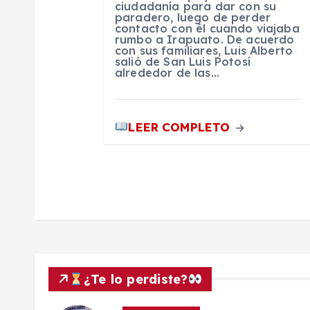
ciudadanía para dar con su
r
paradero, luego de perder
contacto con él cuando viajaba
rumbo a Irapuato. De acuerdo
a
con sus familiares, Luis Alberto
salió de San Luis Potosí
alrededor de las…
d
a
LEER COMPLETO
s
¿Te lo perdiste?