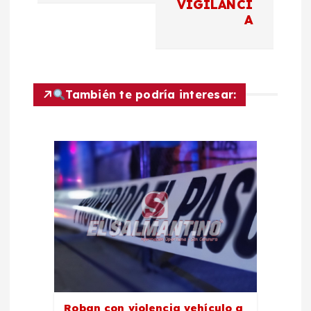
a
VIGILANCI
A
c
i
También te podría interesar:
ó
n
d
e
e
n
Roban con violencia vehículo a