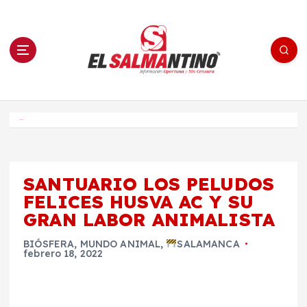
S
a
l
t
a
r
a
l
c
o
El Salmantino - medios/noticias/editorial
n
t
e
Inicio
n
i
d
o
SANTUARIO LOS PELUDOS
FELICES HUSVA AC Y SU
GRAN LABOR ANIMALISTA
BIÓSFERA
,
MUNDO ANIMAL
,
SALAMANCA
febrero 18, 2022