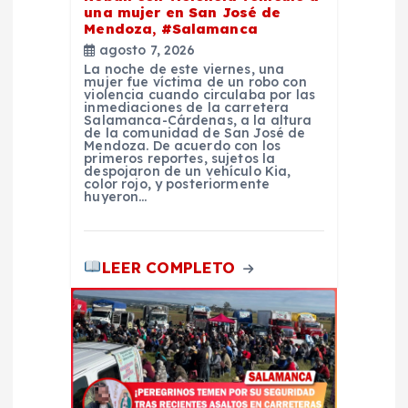
t
una mujer en San José de
Mendoza, #Salamanca
r
agosto 7, 2026
La noche de este viernes, una
a
mujer fue víctima de un robo con
violencia cuando circulaba por las
inmediaciones de la carretera
Salamanca-Cárdenas, a la altura
d
de la comunidad de San José de
Mendoza. De acuerdo con los
primeros reportes, sujetos la
a
despojaron de un vehículo Kia,
color rojo, y posteriormente
huyeron…
s
LEER COMPLETO