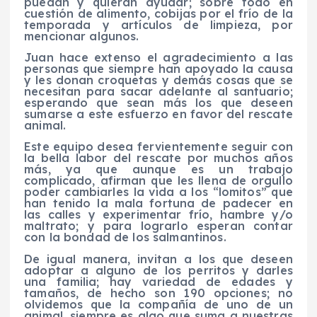
puedan y quieran ayudar; sobre todo en
cuestión de alimento, cobijas por el frío de la
temporada y artículos de limpieza, por
mencionar algunos.
Juan hace extenso el agradecimiento a las
personas que siempre han apoyado la causa
y les donan croquetas y demás cosas que se
necesitan para sacar adelante al santuario;
esperando que sean más los que deseen
sumarse a este esfuerzo en favor del rescate
animal.
Este equipo desea fervientemente seguir con
la bella labor del rescate por muchos años
más, ya que aunque es un trabajo
complicado, afirman que les llena de orgullo
poder cambiarles la vida a los “lomitos” que
han tenido la mala fortuna de padecer en
las calles y experimentar frío, hambre y/o
maltrato; y para lograrlo esperan contar
con la bondad de los salmantinos.
De igual manera, invitan a los que deseen
adoptar a alguno de los perritos y darles
una familia; hay variedad de edades y
tamaños, de hecho son 190 opciones; no
olvidemos que la compañía de uno de un
animal, siempre es algo que suma a nuestras