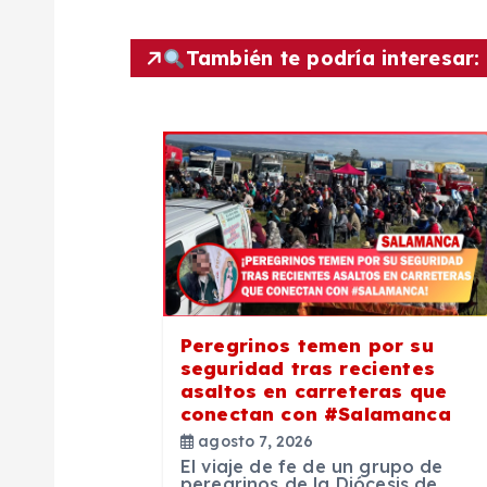
e
g
También te podría interesar:
a
c
i
ó
Peregrinos temen por su
n
seguridad tras recientes
asaltos en carreteras que
conectan con #Salamanca
d
agosto 7, 2026
El viaje de fe de un grupo de
peregrinos de la Diócesis de