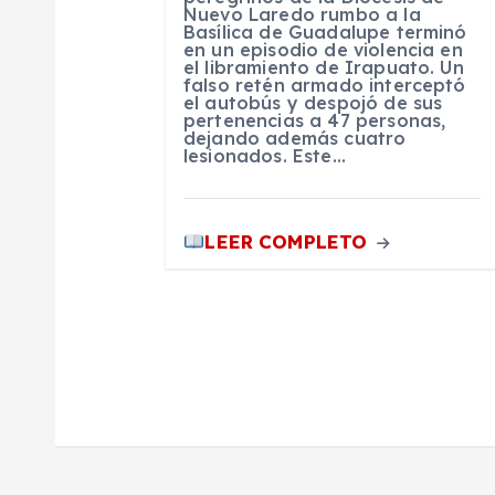
e
Nuevo Laredo rumbo a la
Basílica de Guadalupe terminó
en un episodio de violencia en
e
el libramiento de Irapuato. Un
falso retén armado interceptó
el autobús y despojó de sus
n
pertenencias a 47 personas,
dejando además cuatro
lesionados. Este…
t
r
LEER COMPLETO
a
d
a