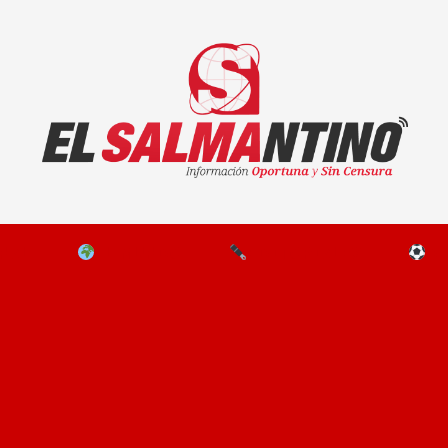
El Salmantino - medios/noticias/editorial
NAL
EL MUNDO
EDITORIALES
D