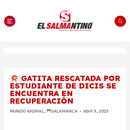
S
a
l
t
a
r
a
l
c
o
El Salmantino - medios/noticias/editorial
n
t
e
Inicio
n
i
d
o
GATITA RESCATADA POR
ESTUDIANTE DE DICIS SE
ENCUENTRA EN
RECUPERACIÓN
MUNDO ANIMAL
,
SALAMANCA
abril 5, 2023