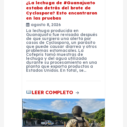
¿La lechuga de #Guanajuato
estaba detrás del brote de
r
Cyclospora? Esto encontraron
en las pruebas
a
agosto 8, 2026
La lechuga producida en
Guanajuato fue revisada después
d
de que surgiera una alerta por
casos de Cyclospora, un parásito
que puede causar diarrea y otros
problemas estomacales. La
a
Cofepris tomó muestras de
lechuga y del agua utilizada
durante su procesamiento en una
s
planta que exporta productos a
Estados Unidos. En total, se…
LEER COMPLETO