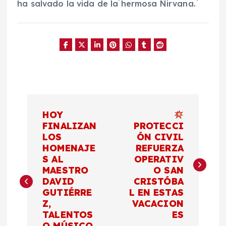
ha salvado la vida de la hermosa Nirvana.
N
HOY
a
FINALIZAN
PROTECCI
LOS
ÓN CIVIL
HOMENAJE
REFUERZA
v
S AL
OPERATIV
MAESTRO
O SAN
e
DAVID
CRISTÓBA
GUTIÉRRE
L EN ESTAS
g
Z,
VACACION
TALENTOS
ES
O MÚSICO