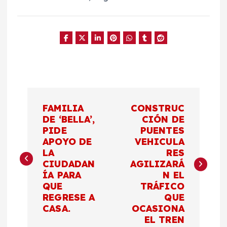
N
FAMILIA
CONSTRUC
a
DE ‘BELLA’,
CIÓN DE
PIDE
PUENTES
APOYO DE
VEHICULA
v
LA
RES
CIUDADAN
AGILIZARÁ
e
ÍA PARA
N EL
QUE
TRÁFICO
g
REGRESE A
QUE
CASA.
OCASIONA
a
EL TREN