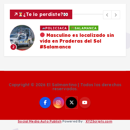
¿Te lo perdiste?
POLICIACA
SALAMANCA
Masculino es localizado sin
vida en Praderas del Sol
#Salamanca
2
Copyright © 2026 El Salmantino | Todos los derechos
reservados.
Social Media Auto Publish
Powered By :
XYZScripts.com