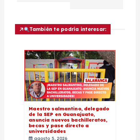
c
i
También te podría interesar:
ó
n
d
e
e
Maestro salmantino, delegado
de la SEP en Guanajuato,
n
anuncia nuevos bachilleratos,
becas y pase directo a
t
universidades
agosto 5, 2026