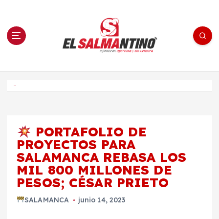
S
a
l
t
a
r
a
l
c
o
El Salmantino - medios/noticias/editorial
n
t
e
Inicio
n
i
d
o
PORTAFOLIO DE
PROYECTOS PARA
SALAMANCA REBASA LOS
MIL 800 MILLONES DE
PESOS; CÉSAR PRIETO
SALAMANCA
junio 14, 2023