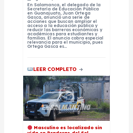
En Salamanca, el delegado de la
r
Secretaría de Educación Pública
en Guanajuato, Juan Ortega
Gasca, anunció una serie de
a
acciones que buscan ampliar el
acceso a la educación pública y
reducir las barreras económicas y
académicas para estudiantes y
d
familias. El anuncio cobra especial
relevancia para el municipio, pues
Ortega Gasca es…
a
s
LEER COMPLETO
Masculino es localizado sin
vida en Praderas del Sol