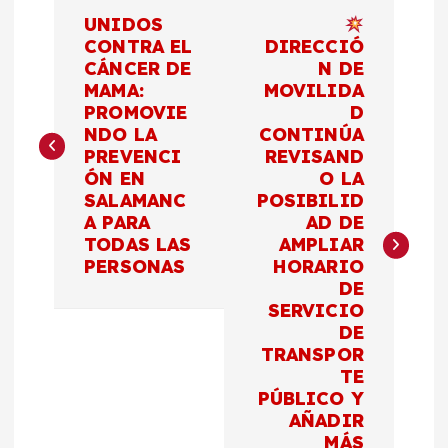
N
UNIDOS
a
CONTRA EL
DIRECCIÓ
CÁNCER DE
N DE
MAMA:
MOVILIDA
v
PROMOVIE
D
NDO LA
CONTINÚA
e
PREVENCI
REVISAND
ÓN EN
O LA
g
SALAMANC
POSIBILID
A PARA
AD DE
a
TODAS LAS
AMPLIAR
PERSONAS
HORARIO
c
DE
SERVICIO
DE
i
TRANSPOR
TE
ó
PÚBLICO Y
AÑADIR
MÁS