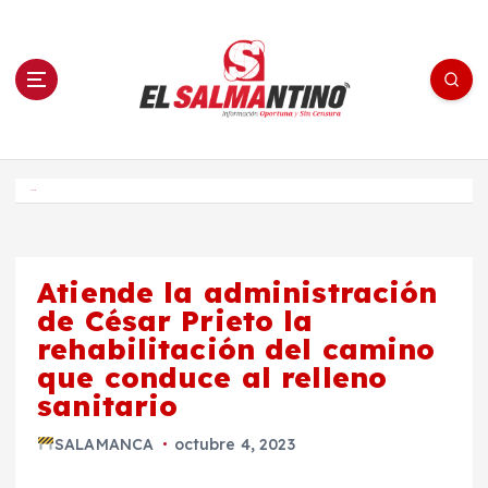
S
a
l
t
a
r
a
l
c
o
El Salmantino - medios/noticias/editorial
n
t
e
Inicio
n
i
d
o
Atiende la administración
de César Prieto la
rehabilitación del camino
que conduce al relleno
sanitario
SALAMANCA
octubre 4, 2023