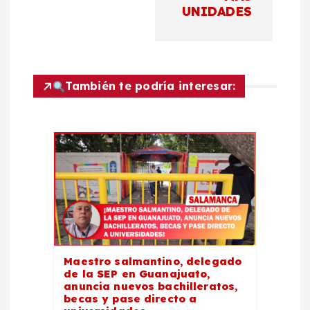
n
UNIDADES
d
e
También te podría interesar:
e
n
t
r
a
d
Maestro salmantino, delegado
de la SEP en Guanajuato,
anuncia nuevos bachilleratos,
a
becas y pase directo a