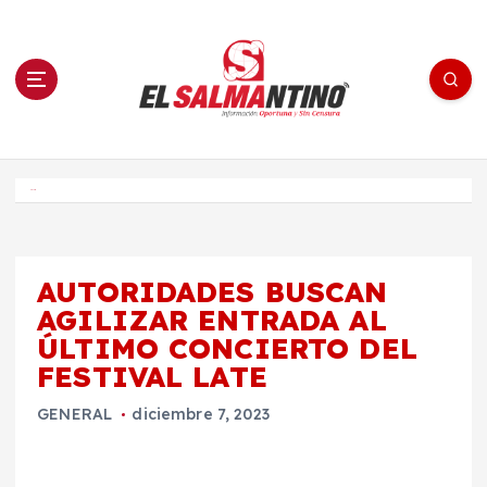
S
a
l
t
a
r
a
l
c
o
El Salmantino - medios/noticias/editorial
n
t
e
Inicio
n
i
d
o
AUTORIDADES BUSCAN
AGILIZAR ENTRADA AL
ÚLTIMO CONCIERTO DEL
FESTIVAL LATE
GENERAL
diciembre 7, 2023