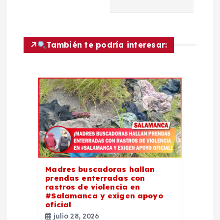
c
i
También te podría interesar:
ó
n
d
e
e
Madres buscadoras hallan
n
prendas enterradas con
rastros de violencia en
t
#Salamanca y exigen apoyo
oficial
julio 28, 2026