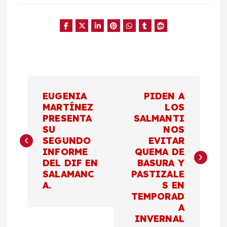
N
EUGENIA
PIDEN A
a
MARTÍNEZ
LOS
PRESENTA
SALMANTI
SU
NOS
v
SEGUNDO
EVITAR
INFORME
QUEMA DE
e
DEL DIF EN
BASURA Y
SALAMANC
PASTIZALE
g
A.
S EN
TEMPORAD
a
A
INVERNAL