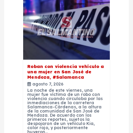
n
d
e
e
n
Roban con violencia vehículo a
t
una mujer en San José de
Mendoza, #Salamanca
agosto 7, 2026
r
La noche de este viernes, una
mujer fue víctima de un robo con
violencia cuando circulaba por las
a
inmediaciones de la carretera
Salamanca-Cárdenas, a la altura
de la comunidad de San José de
d
Mendoza. De acuerdo con los
primeros reportes, sujetos la
despojaron de un vehículo Kia,
color rojo, y posteriormente
huyeron…