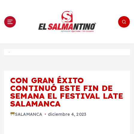
S
a
l
t
a
r
a
l
c
o
El Salmantino - medios/noticias/editorial
n
t
e
Inicio
n
i
d
o
CON GRAN ÉXITO
CONTINUÓ ESTE FIN DE
SEMANA EL FESTIVAL LATE
SALAMANCA
SALAMANCA
diciembre 4, 2023