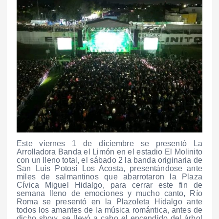
Este viernes 1 de diciembre se presentó La
Arrolladora Banda el Limón en el estadio El Molinito
con un lleno total, el sábado 2 la banda originaria de
San Luis Potosí Los Acosta, presentándose ante
miles de salmantinos que abarrotaron la Plaza
Cívica Miguel Hidalgo, para cerrar este fin de
semana lleno de emociones y mucho canto, Río
Roma se presentó en la Plazoleta Hidalgo ante
todos los amantes de la música romántica, antes de
dicho show, se llevó a cabo el encendido del árbol