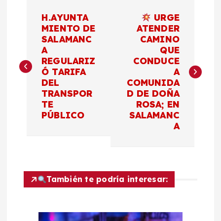
N
H.AYUNTA
URGE
a
MIENTO DE
ATENDER
SALAMANC
CAMINO
A
QUE
v
REGULARIZ
CONDUCE
Ó TARIFA
A
e
DEL
COMUNIDA
TRANSPOR
D DE DOÑA
g
TE
ROSA; EN
PÚBLICO
SALAMANC
a
A
c
i
También te podría interesar:
ó