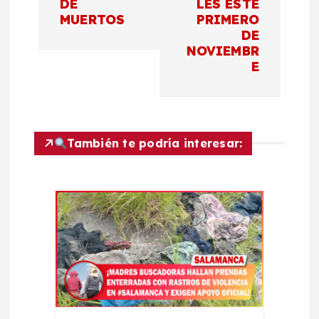
e
DE
LES ESTE
MUERTOS
PRIMERO
g
DE
NOVIEMBR
a
E
c
i
También te podría interesar:
ó
n
d
e
e