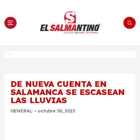
S
a
l
t
a
r
a
l
c
o
El Salmantino - medios/noticias/editorial
n
t
e
Inicio
n
i
d
o
DE NUEVA CUENTA EN
SALAMANCA SE ESCASEAN
LAS LLUVIAS
GENERAL
octubre 30, 2023