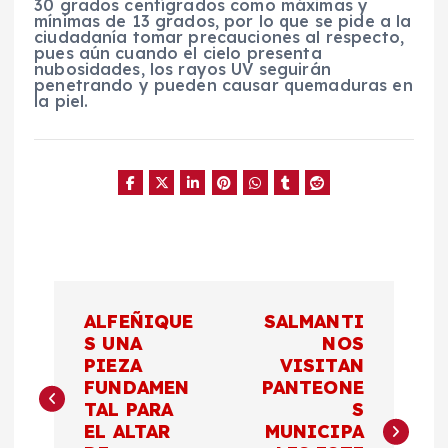
30 grados centígrados como máximas y
mínimas de 13 grados, por lo que se pide a la
ciudadanía tomar precauciones al respecto,
pues aún cuando el cielo presenta
nubosidades, los rayos UV seguirán
penetrando y pueden causar quemaduras en
la piel.
N
ALFEÑIQUE
SALMANTI
a
S UNA
NOS
PIEZA
VISITAN
FUNDAMEN
PANTEONE
v
TAL PARA
S
EL ALTAR
MUNICIPA