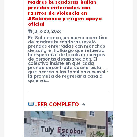
Madres buscadoras hallan
prendas enterradas con
n
rastros de violencia en
#Salamanca y exigen apoyo
t
oficial
julio 28, 2026
En Salamanca, un nuevo operativo
r
de madres buscadoras reveló
prendas enterradas con manchas
de sangre, hallazgo que refuerza
a
la esperanza de localizar cuerpos
de personas desaparecidas. El
colectivo insiste en que cada
prenda encontrada es una pista
d
que acerca a las familias a cumplir
la promesa de regresar a casa a
quienes…
a
s
LEER COMPLETO