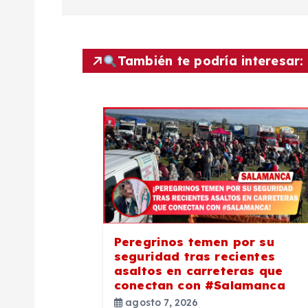
v
e
También te podría interesar:
g
a
c
i
ó
Peregrinos temen por su
seguridad tras recientes
n
asaltos en carreteras que
conectan con #Salamanca
agosto 7, 2026