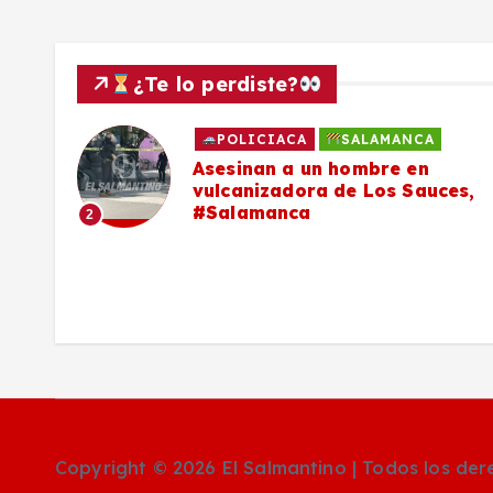
a
s
¿Te lo perdiste?
POLICIACA
SALAMANCA
Asesinan a un hombre en
vulcanizadora de Los Sauces,
#Salamanca
2
Copyright © 2026 El Salmantino | Todos los de