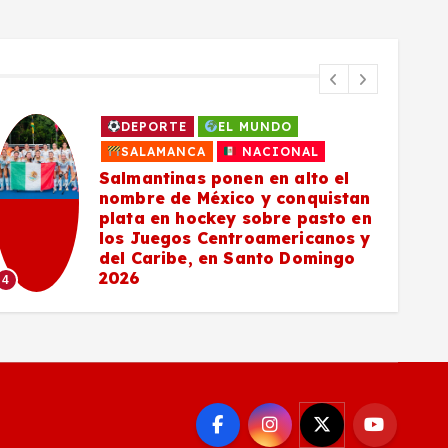
DEPORTE
EL MUNDO
SALAMANCA
NACIONAL
Salmantinas ponen en alto el
nombre de México y conquistan
plata en hockey sobre pasto en
los Juegos Centroamericanos y
del Caribe, en Santo Domingo
5
2026
4