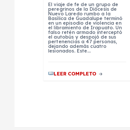
d
El viaje de fe de un grupo de
peregrinos de la Diócesis de
Nuevo Laredo rumbo a la
e
Basílica de Guadalupe terminó
en un episodio de violencia en
el libramiento de Irapuato. Un
e
falso retén armado interceptó
el autobús y despojó de sus
pertenencias a 47 personas,
dejando además cuatro
n
lesionados. Este…
t
LEER COMPLETO
r
a
d