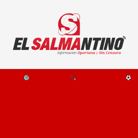
El Salmantino - medios/noticias/editorial
NAL
EL MUNDO
EDITORIALES
D