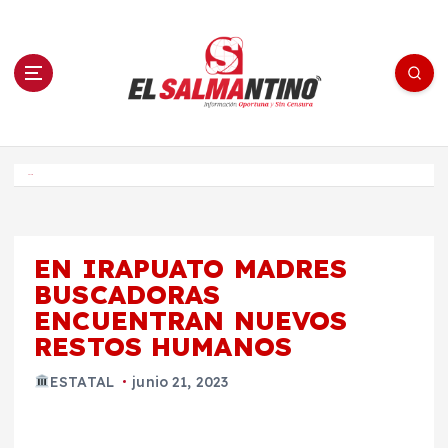
S
a
l
t
a
r
a
l
c
o
El Salmantino - medios/noticias/editorial
n
t
e
Inicio
n
i
d
o
EN IRAPUATO MADRES
BUSCADORAS
ENCUENTRAN NUEVOS
RESTOS HUMANOS
ESTATAL
junio 21, 2023