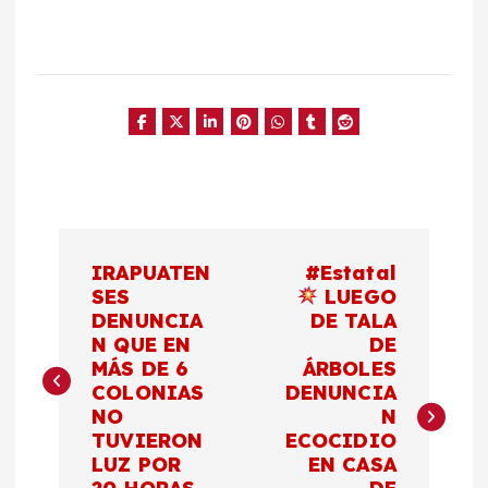
N
IRAPUATEN
#Estatal
a
SES
LUEGO
DENUNCIA
DE TALA
N QUE EN
DE
v
MÁS DE 6
ÁRBOLES
COLONIAS
DENUNCIA
e
NO
N
TUVIERON
ECOCIDIO
g
LUZ POR
EN CASA