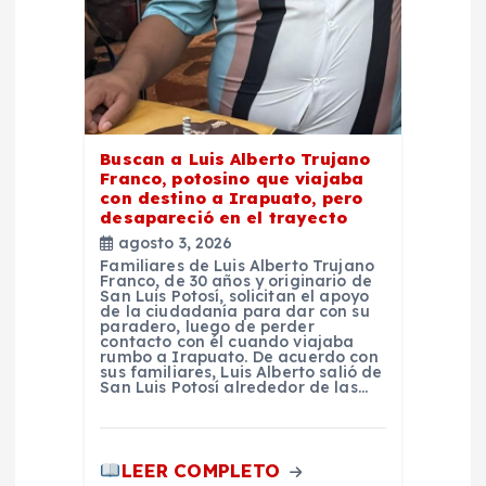
t
r
a
Buscan a Luis Alberto Trujano
d
Franco, potosino que viajaba
con destino a Irapuato, pero
desapareció en el trayecto
a
agosto 3, 2026
Familiares de Luis Alberto Trujano
s
Franco, de 30 años y originario de
San Luis Potosí, solicitan el apoyo
de la ciudadanía para dar con su
paradero, luego de perder
contacto con él cuando viajaba
rumbo a Irapuato. De acuerdo con
sus familiares, Luis Alberto salió de
San Luis Potosí alrededor de las…
LEER COMPLETO