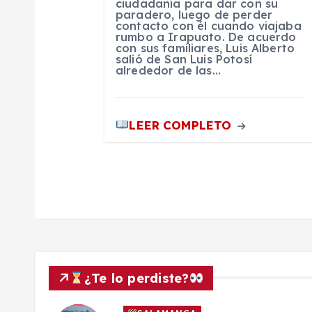
ciudadanía para dar con su
paradero, luego de perder
r
contacto con él cuando viajaba
rumbo a Irapuato. De acuerdo
con sus familiares, Luis Alberto
a
salió de San Luis Potosí
alrededor de las…
d
LEER COMPLETO
a
s
¿Te lo perdiste?