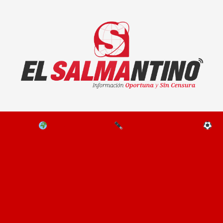
El Salmantino - medios/noticias/editorial
NAL
EL MUNDO
EDITORIALES
D