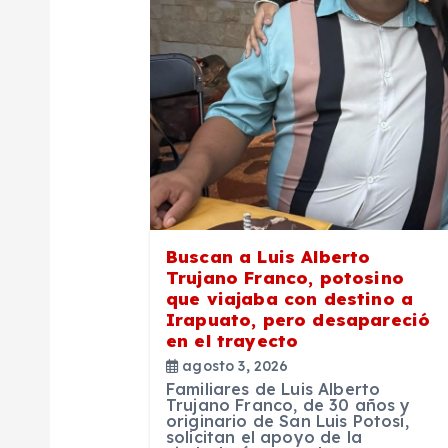
i
ó
n
d
e
Buscan a Luis Alberto
Trujano Franco, potosino
que viajaba con destino a
e
Irapuato, pero desapareció
en el trayecto
n
agosto 3, 2026
Familiares de Luis Alberto
Trujano Franco, de 30 años y
t
originario de San Luis Potosí,
solicitan el apoyo de la