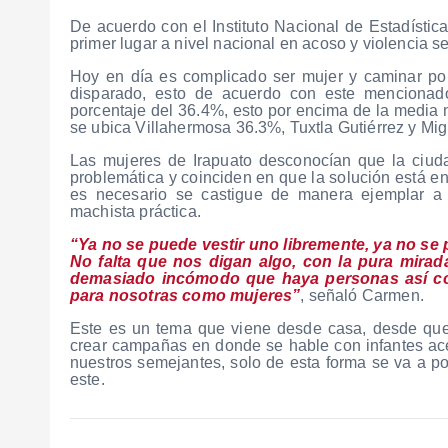
De acuerdo con el Instituto Nacional de Estadística
primer lugar a nivel nacional en acoso y violencia s
Hoy en día es complicado ser mujer y caminar por 
disparado, esto de acuerdo con este mencionado 
porcentaje del 36.4%, esto por encima de la media n
se ubica Villahermosa 36.3%, Tuxtla Gutiérrez y Mig
Las mujeres de Irapuato desconocían que la ciuda
problemática y coinciden en que la solución está en
es necesario se castigue de manera ejemplar a 
machista práctica.
“Ya no se puede vestir uno libremente, ya no se 
No falta que nos digan algo, con la pura mira
demasiado incómodo que haya personas así con
para nosotras como mujeres”
, señaló Carmen.
Este es un tema que viene desde casa, desde que
crear campañas en donde se hable con infantes ace
nuestros semejantes, solo de esta forma se va a po
este.