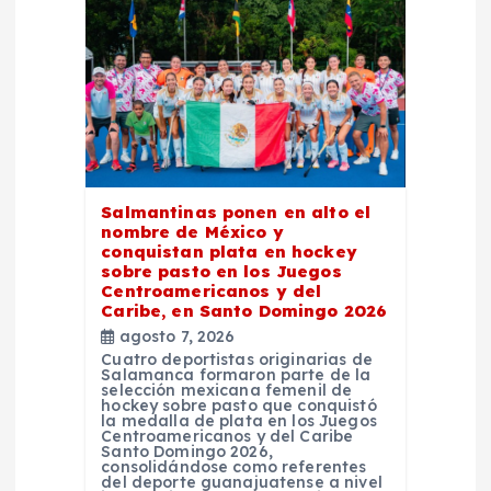
e
e
n
t
Salmantinas ponen en alto el
r
nombre de México y
conquistan plata en hockey
sobre pasto en los Juegos
a
Centroamericanos y del
Caribe, en Santo Domingo 2026
agosto 7, 2026
d
Cuatro deportistas originarias de
Salamanca formaron parte de la
selección mexicana femenil de
a
hockey sobre pasto que conquistó
la medalla de plata en los Juegos
Centroamericanos y del Caribe
s
Santo Domingo 2026,
consolidándose como referentes
del deporte guanajuatense a nivel