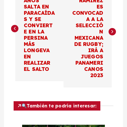
AÑOS
RAMÍREZ
SALTA EN
ES
v
PARACAÍDA
CONVOCAD
S Y SE
A A LA
e
CONVIERT
SELECCIÓ
E EN LA
N
g
PERSINA
MEXICANA
MÁS
DE RUGBY;
a
LONGEVA
IRÁ A
EN
JUEGOS
c
REALIZAR
PANAMERI
EL SALTO
CANOS
2023
i
ó
n
También te podría interesar:
d