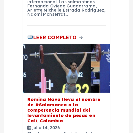
internacional. Las salmantinas
Fernanda Oviedo Guadarrama,
Arlette Michelle Estrada Rodríguez,
Naomi Monserrat…
LEER COMPLETO
Romina Nava lleva el nombre
de #Salamanca a la
competencia mundial del
levantamiento de pesas en
Cali, Colombia
julio 14, 2026