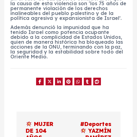
la causa de esta violencia son ‘los 75 años de
permanente violación de los derechos
inalineables del pueblo palestino y de la
política agresiva y expansionista de Israel’.
Además denunció la impunidad que ha
tenido Israel como potencia ocupante
debido a la complicidad de Estados Unidos,
quien de manera histórica ha bloqueado las
acciones de la ONU, terminando con la paz,
la seguridad y la estabilidad sobre todo del
Oriente Medio.
N
MUJER
#Deportes
a
DE 104
YAZMÍN