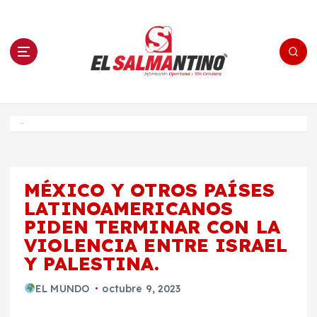
S
a
l
t
a
r
a
l
c
o
El Salmantino - medios/noticias/editorial
n
t
e
Inicio
n
i
d
o
MÉXICO Y OTROS PAÍSES
LATINOAMERICANOS
PIDEN TERMINAR CON LA
VIOLENCIA ENTRE ISRAEL
Y PALESTINA.
EL MUNDO
octubre 9, 2023