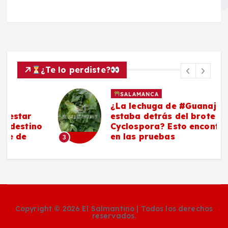
¿Te lo perdiste?
SALAMANCA
¿La lechuga de #Guanajuato
estaba detrás del brote de
o
Cyclospora? Esto encontraron
en las pruebas
3
Copyright © 2026 El Salmantino | Todos los derechos
reservados.