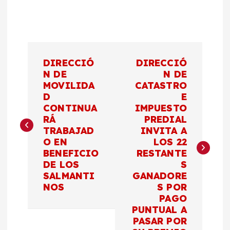
N
DIRECCIÓ
DIRECCIÓ
a
N DE
N DE
MOVILIDA
CATASTRO
D
E
v
CONTINUA
IMPUESTO
RÁ
PREDIAL
e
TRABAJAD
INVITA A
O EN
LOS 22
g
BENEFICIO
RESTANTE
DE LOS
S
a
SALMANTI
GANADORE
NOS
S POR
c
PAGO
PUNTUAL A
PASAR POR
i