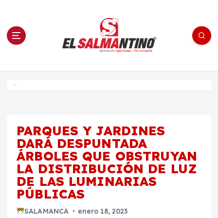
S
a
l
t
a
r
a
l
c
o
El Salmantino - medios/noticias/editorial
n
t
e
Inicio
n
i
d
o
PARQUES Y JARDINES
DARÁ DESPUNTADA
ÁRBOLES QUE OBSTRUYAN
LA DISTRIBUCIÓN DE LUZ
DE LAS LUMINARIAS
PÚBLICAS
SALAMANCA
enero 18, 2023