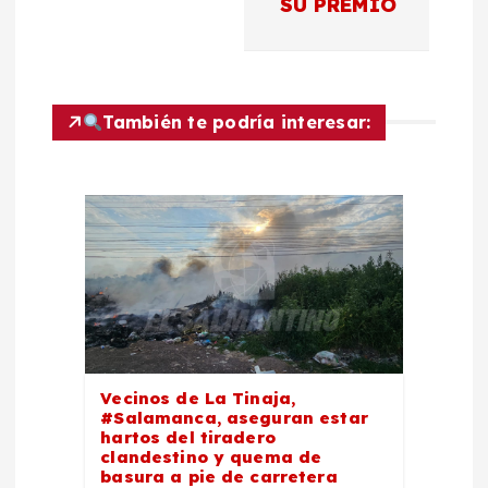
SU PREMIO
ó
n
También te podría interesar:
d
e
e
n
t
Vecinos de La Tinaja,
r
#Salamanca, aseguran estar
hartos del tiradero
clandestino y quema de
a
basura a pie de carretera